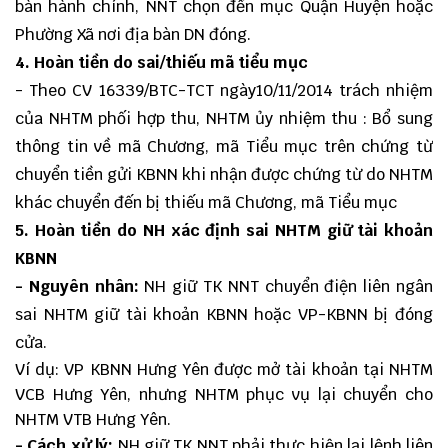
bàn hành chính, NNT chọn đến mục Quận Huyện hoặc
Phường Xã nơi địa bàn DN đóng.
4. Hoàn tiền do sai/thiếu mã tiểu mục
- Theo CV 16339/BTC-TCT ngày10/11/2014 trách nhiệm
của NHTM phối hợp thu, NHTM ủy nhiệm thu : Bổ sung
thông tin về mã Chương, mã Tiểu mục trên chứng từ
chuyển tiền gửi KBNN khi nhận được chứng từ do NHTM
khác chuyển đến bị thiếu mã Chương, mã Tiểu mục
5. Hoàn tiền do NH xác định sai NHTM giữ tài khoản
KBNN
- Nguyên nhân:
NH giữ TK NNT chuyển điện liên ngân
sai NHTM giữ tài khoản KBNN hoặc VP-KBNN bị đóng
cửa.
Ví dụ: VP KBNN Hưng Yên được mở tài khoản tại NHTM
VCB Hưng Yên, nhưng NHTM phục vụ lại chuyển cho
NHTM VTB Hưng Yên.
- Cách xử lý:
NH giữ TK NNT phải thực hiện lại lệnh liên