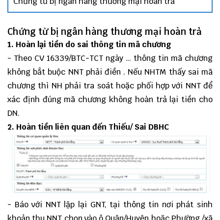
Chứng từ bị ngân hàng thương mại hoàn trả
Chứng từ bị ngân hàng thương mại hoàn trả
1. Hoàn lại tiền do sai thông tin mã chương
- Theo CV 16339/BTC-TCT ngày … thông tin mã chương
không bắt buộc NNT phải điền . Nếu NHTM thấy sai mã
chương thì NH phải tra soát hoặc phối hợp với NNT để
xác định đúng mã chương không hoàn trả lại tiền cho
DN.
2. Hoàn tiền liên quan đến Thiếu/ Sai DBHC
- Báo với NNT lập lại GNT, tại thông tin nơi phát sinh
khoản thu NNT chọn vào ô Quận/Huyện hoặc Phường /xã