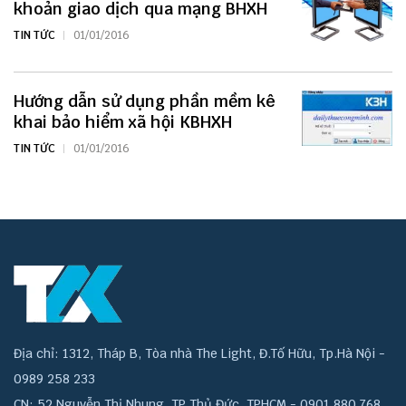
khoản giao dịch qua mạng BHXH
TIN TỨC
01/01/2016
Hướng dẫn sử dụng phần mềm kê
khai bảo hiểm xã hội KBHXH
TIN TỨC
01/01/2016
Địa chỉ: 1312, Tháp B, Tòa nhà The Light, Đ.Tố Hữu, Tp.Hà Nội -
0989 258 233
CN: 52 Nguyễn Thị Nhung, TP Thủ Đức, TPHCM - 0901 880 768