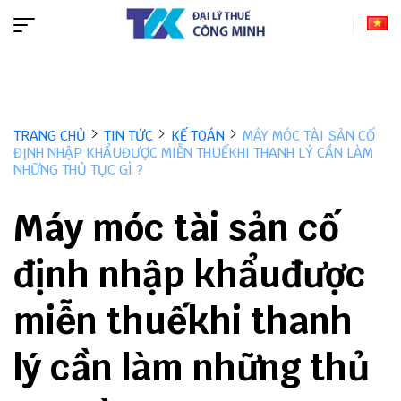
TRANG CHỦ
TIN TỨC
KẾ TOÁN
MÁY MÓC TÀI SẢN CỐ
ĐỊNH NHẬP KHẨUĐƯỢC MIỄN THUẾKHI THANH LÝ CẦN LÀM
NHỮNG THỦ TỤC GÌ ?
Máy móc tài sản cố
định nhập khẩuđược
miễn thuếkhi thanh
lý cần làm những thủ