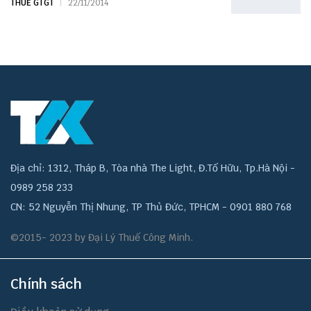
THUẾ GTGT
22/11/2014
Địa chỉ: 1312, Tháp B, Tòa nhà The Light, Đ.Tố Hữu, Tp.Hà Nội -
0989 258 233
CN: 52 Nguyễn Thị Nhung, TP Thủ Đức, TPHCM - 0901 880 768
©2015- 2023 by Đại Lý Thuế Công Minh.
Chính sách