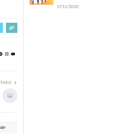
liên kết
17/11/2020
 THEO
uận