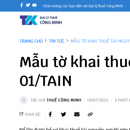
Chào mừng các bạn đến với Đại lý thuế Công Minh
TRANG CHỦ
TIN TỨC
MẪU TỜ KHAI THUẾ TÀI NGUY
Mẫu tờ khai thu
01/TAIN
TÁC GIẢ
THUẾ CÔNG MINH
19/07/2024
2 PHÚT
CHIA SẺ:
Để lập được hồ sơ khai thuế tài nguyên, người nộp