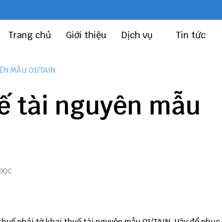
Trang chủ
Giới thiệu
Dịch vụ
Tin tức
ÊN MẪU 01/TAIN
ế tài nguyên mẫu
 ĐỌC
 thuế phải tờ khai thuế tài nguyên mẫu 01/TAIN. Vậy để phục