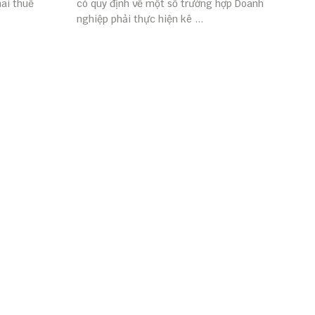
hai thuế
có quy định về một số trường hợp Doanh
nghiệp phải thực hiện kê ...