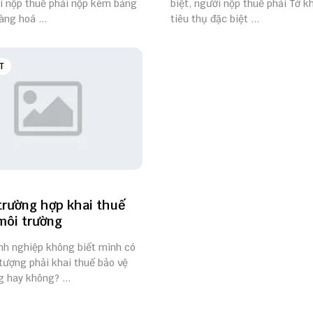
ời nộp thuế phải nộp kèm bảng
biệt, người nộp thuế phải Tờ k
ng hoá ...
tiêu thụ đặc biệt ...
T
trường hợp khai thuế
môi trường
nh nghiệp không biết mình có
tượng phải khai thuế bảo vệ
 hay không? ...