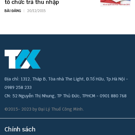
tổ chức trả thu nhập
BÀI ĐĂNG
20/12/2015
Địa chỉ: 1312, Tháp B, Tòa nhà The Light, Đ.Tố Hữu, Tp.Hà Nội -
0989 258 233
CN: 52 Nguyễn Thị Nhung, TP Thủ Đức, TPHCM - 0901 880 768
©2015- 2023 by Đại Lý Thuế Công Minh.
Chính sách