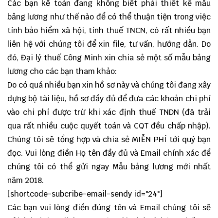
Các bạn kế toán đang không biết phải thiết kế mẫu
bảng lương như thế nào để có thể thuận tiện trong việc
tính bảo hiểm xã hội, tính thuế TNCN, có rất nhiều bạn
liên hệ với chúng tôi để xin file, tư vấn, hướng dẫn. Do
đó, Đại lý thuế Công Minh xin chia sẻ một số mẫu bảng
lương cho các bạn tham khảo:
Do có quá nhiều bạn xin hồ sơ này và chúng tôi đang xây
dựng bộ tài liệu, hồ sơ đầy đủ để đưa các khoản chi phí
vào chi phí được trừ khi xác định thuế TNDN (đã trải
qua rất nhiều cuộc quyết toán và CQT đều chấp nhập).
Chúng tôi sẽ tổng hợp và chia sẻ MIỄN PHÍ tới quý bạn
đọc. Vui lòng điền Họ tên đầy đủ và Email chính xác để
chúng tôi có thể gửi ngay Mẫu bảng lương mới nhất
năm 2018.
[shortcode-subcribe-email-sendy id="24"]
Các bạn vui lòng điền đúng tên và Email chúng tôi sẽ