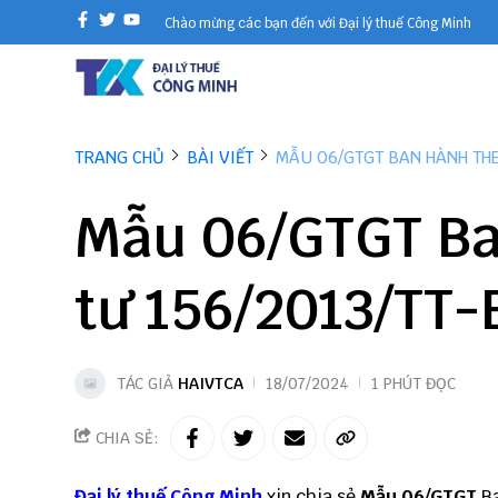
Chào mừng các bạn đến với Đại lý thuế Công Minh
TRANG CHỦ
BÀI VIẾT
MẪU 06/GTGT BAN HÀNH THE
Mẫu 06/GTGT Ba
tư 156/2013/TT-
TÁC GIẢ
HAIVTCA
18/07/2024
1 PHÚT ĐỌC
CHIA SẺ:
Đại lý thuế
Công Minh
xin chia sẻ
Mẫu 06/GTGT
B