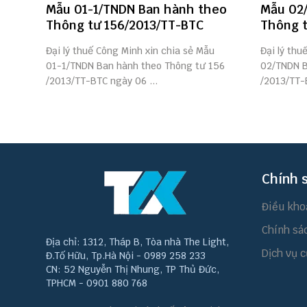
Mẫu 01-1/TNDN Ban hành theo
Mẫu 02
Thông tư 156/2013/TT-BTC
Thông t
Đại lý thuế Công Minh xin chia sẻ Mẫu
Đại lý thu
01-1/TNDN Ban hành theo Thông tư 156
02/TNDN B
/2013/TT-BTC ngày 06 ...
/2013/TT-
Chính 
Điều kho
Chính sá
Địa chỉ: 1312, Tháp B, Tòa nhà The Light,
Dịch vụ c
Đ.Tố Hữu, Tp.Hà Nội - 0989 258 233
CN: 52 Nguyễn Thị Nhung, TP Thủ Đức,
TPHCM - 0901 880 768