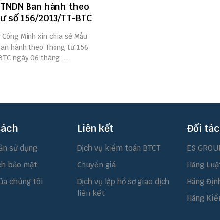
/TNDN Ban hành theo
ư số 156/2013/TT-BTC
ế Công Minh xin chia sẻ Mẫu
an hành theo Thông tư 156
BTC ngày 06 tháng ...
sách
Liên kết
Đối tác
ản sử dụng
Dịch vụ kiểm toán BTCT
ES GROU
ch bảo mật
Chuyển giá
Hãng Luậ
ủa chúng tôi
Dịch vụ lập hồ sơ giao dịch
Hãng Địn
liên kết
Hãng Kiể