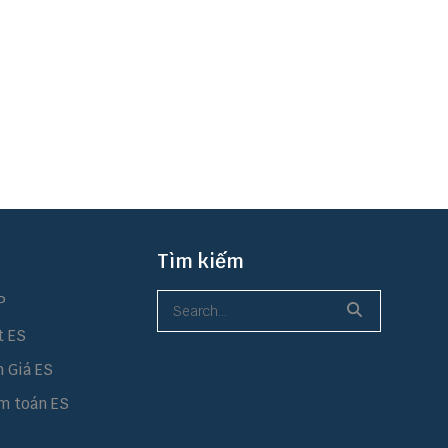
Tìm kiếm
P
t ES
h Giá ES
m toán ES