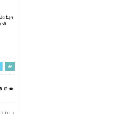
ác bạn
 số
 THEO