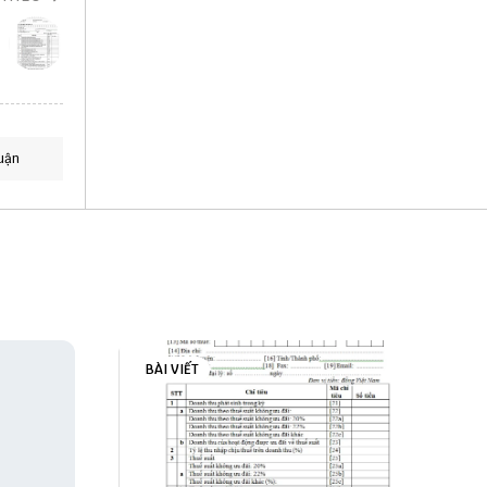
uận
BÀI VIẾT