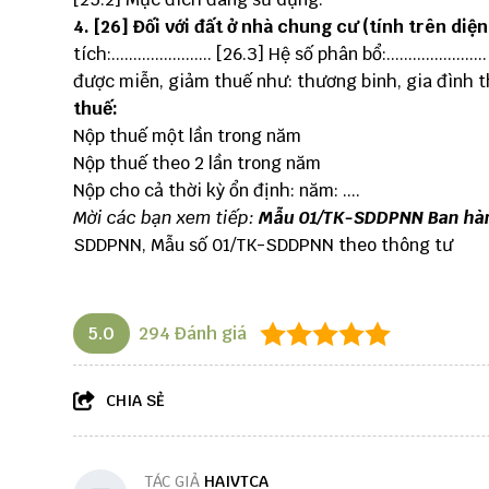
4. [26] Đối với đất ở nhà chung cư (tính trên diệ
tích:....................... [26.3] Hệ số phân bổ:..........
được miễn, giảm thuế như: thương binh, gia đình thươ
thuế:
Nộp thuế một lần trong năm
Nộp thuế theo 2 lần trong năm
Nộp cho cả thời kỳ ổn định: năm: ....
Mời các bạn xem tiếp:
Mẫu 01/TK-SDDPNN Ban hàn
SDDPNN, Mẫu số 01/TK-SDDPNN theo thông tư
5.0
294
Đánh giá
CHIA SẺ
TÁC GIẢ
HAIVTCA