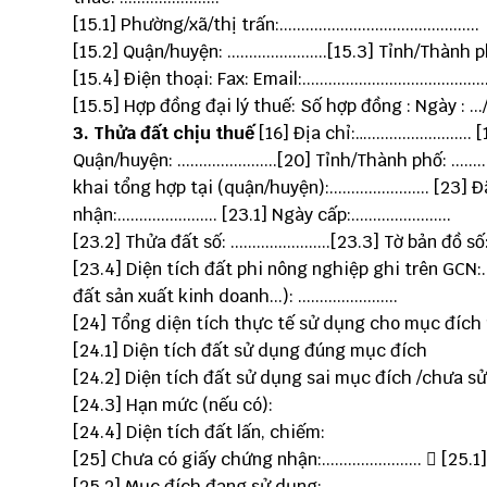
[15.1] Phường/xã/thị trấn:..............................................
[15.2] Quận/huyện: .......................[15.3] Tỉnh/Thành phố:...
[15.4] Điện thoại: Fax: Email:...........................................
[15.5] Hợp đồng đại lý thuế: Số hợp đồng : Ngày : .../...
3. Thửa đất chịu thuế
[16] Địa chỉ:…........................ 
Quận/huyện: .......................[20] Tỉnh/Thành phố: ........
khai tổng hợp tại (quận/huyện):....................... [23] 
nhận:....................... [23.1] Ngày cấp:.......................
[23.2] Thửa đất số: .......................[23.3] Tờ bản đồ số:.....
[23.4] Diện tích đất phi nông nghiệp ghi trên GCN:.....
đất sản xuất kinh doanh...): .......................
[24] Tổng diện tích thực tế sử dụng cho mục đích 
[24.1] Diện tích đất sử dụng đúng mục đích
[24.2] Diện tích đất sử dụng sai mục đích /chưa s
[24.3] Hạn mức (nếu có):
[24.4] Diện tích đất lấn, chiếm:
[25] Chưa có giấy chứng nhận:.......................  [25.1
[25.2] Mục đích đang sử dụng: