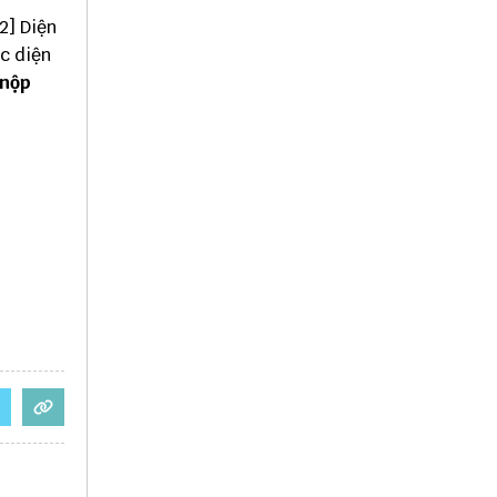
6.2] Diện
uộc diện
 nộp