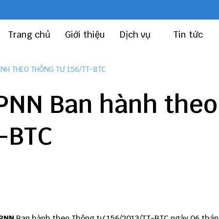
Trang chủ
Giới thiệu
Dịch vụ
Tin tức
NH THEO THÔNG TƯ 156/TT-BTC
PNN Ban hành theo
T-BTC
DPNN
Ban hành theo
Thông tư 156
/2013/TT-BTC ngày 06 thán