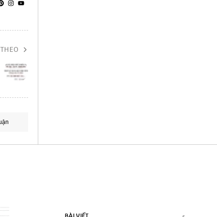
 THEO
uận
BÀI VIẾT