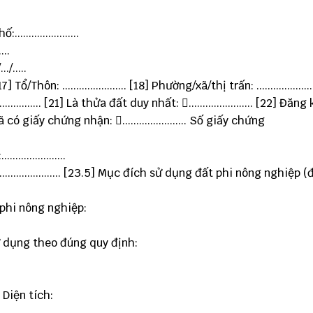
....................
...
/.....
[17] Tổ/Thôn: ....................... [18] Phường/xã/thị trấn: ...................
............... [21] Là thửa đất duy nhất: ....................... [22] Đăng
Đã có giấy chứng nhận: ....................... Số giấy chứng
..................
.................. [23.5] Mục đích sử dụng đất phi nông nghiệp (
phi nông nghiệp:
ử dụng theo đúng quy định:
] Diện tích: