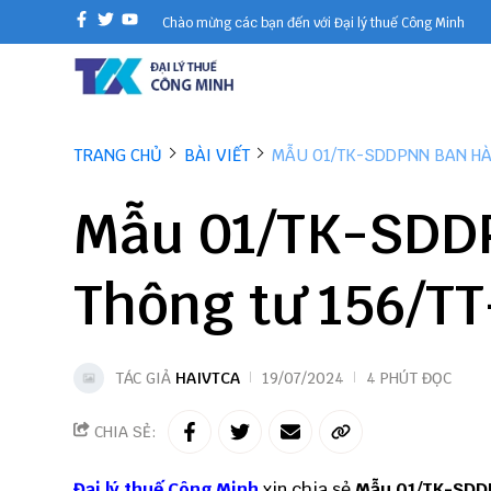
Chào mừng các bạn đến với Đại lý thuế Công Minh
TRANG CHỦ
BÀI VIẾT
MẪU 01/TK-SDDPNN BAN HÀ
Mẫu 01/TK-SDD
Thông tư 156/T
TÁC GIẢ
HAIVTCA
19/07/2024
4 PHÚT ĐỌC
CHIA SẺ:
Đại lý thuế
Công Minh
xin chia sẻ
Mẫu 01/TK-SD