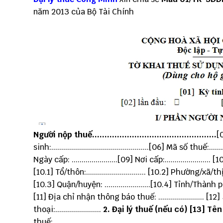
năm 2013 của Bộ Tài Chính
Người nộp thuế..................................................
[0
sinh:.................................................[06] Mã số thuế:.....
Ngày cấp: .......................[09] Nơi cấp:......................
[10.1] Tổ/thôn:.............................. [10.2] Phường/xã/thị trấ
[10.3] Quận/huyện: .......................[10.4] Tỉnh/Thành phố:..
[11] Địa chỉ nhận thông báo thuế: ....................... [12
thoại:.......................
2. Đại lý thuế (nếu có) [13] Tên
thuế: .......................