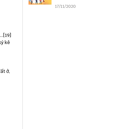
liên kết
17/11/2020
....[19]
 ký kê
đất ở,