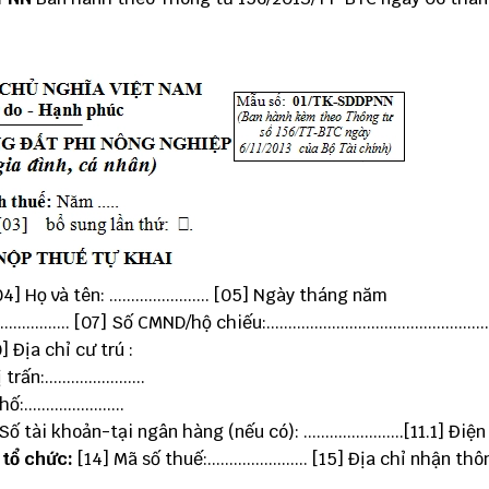
4] Họ và tên: ....................... [05] Ngày tháng năm
.................. [07] Số CMND/hộ chiếu:.................................................
. [10] Địa chỉ cư trú :
n:.......................
.....................
] Số tài khoản-tại ngân hàng (nếu có): .......................[11.1] Điện
 tổ chức:
[14] Mã số thuế:....................... [15] Địa chỉ nhận t