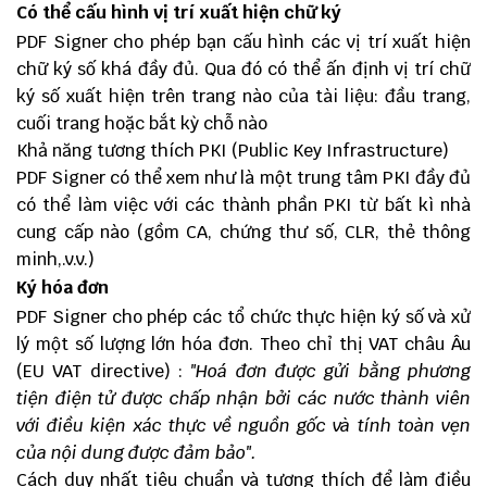
Có thể cấu hình vị trí xuất hiện chữ ký
PDF Signer cho phép bạn cấu hình các vị trí xuất hiện
chữ ký số khá đầy đủ. Qua đó có thể ấn định vị trí
chữ
ký số
xuất hiện trên trang nào của tài liệu: đầu trang,
cuối trang hoặc bắt kỳ chỗ nào
Khả năng tương thích PKI (Public Key Infrastructure)
PDF Signer có thể xem như là một trung tâm PKI đầy đủ
có thể làm việc với các thành phần PKI từ bất kì nhà
cung cấp nào (gồm CA, chứng thư số, CLR, thẻ thông
minh,.v.v.)
Ký hóa đơn
PDF Signer cho phép các tổ chức thực hiện ký số và xử
lý một số lượng lớn hóa đơn. Theo chỉ thị VAT châu Âu
(EU VAT directive) :
"Hoá đơn được gửi bằng phương
tiện điện tử được chấp nhận bởi các nước thành viên
với điều kiện xác thực về nguồn gốc và tính toàn vẹn
của nội dung được đảm bảo".
Cách duy nhất tiêu chuẩn và tương thích để làm điều