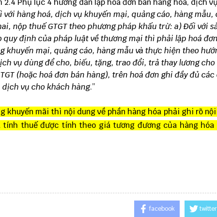
ểm 2.4 Phụ lục 4 hướng dẫn lập hóa đơn bán hàng hóa, dịch vụ
i với hàng hoá, dịch vụ khuyến mại, quảng cáo, hàng mẫu, 
 khai, nộp thuế GTGT theo phương pháp khấu trừ:
a) Đối với s
quy định của pháp luật về thương mại thì phải lập hoá đơn
hàng khuyến mại, quảng cáo, hàng mẫu và thực hiện theo hư
ịch vụ dùng để cho, biếu, tặng, trao đổi, trả thay lương cho
 GTGT (hoặc hoá đơn bán hàng), trên hoá đơn ghi đầy đủ các 
, dịch vụ cho khách hàng
.”
ng khuyến mãi thì nội dung về phần hàng hóa phải ghi rõ nội
 tính thuế được tính theo giá tương đương của hàng hóa 
facebook
twitter