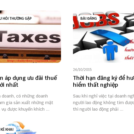
U HỎI THƯỜNG GẶP
BÀI ĐĂNG
26/10/2015
ện áp dụng ưu đãi thuế
Thời hạn đăng ký để h
ới nhất
hiểm thất nghiệp
h doanh, có những doanh
Sau khi nghỉ việc tại doanh n
am gia sản xuất những mặt
người lao động không tìm được
 vụ được khuyến khích ...
thì người lao động phải ...
 KÊ KHAI