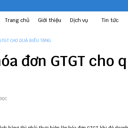
Trang chủ
Giới thiệu
Dịch vụ
Tin tức
GTGT CHO QUÀ BIẾU TẶNG
hóa đơn GTGT cho 
 ĐỌC
ch hàng thì phải thực hiện lập hóa đơn GTGT, khi đó doan