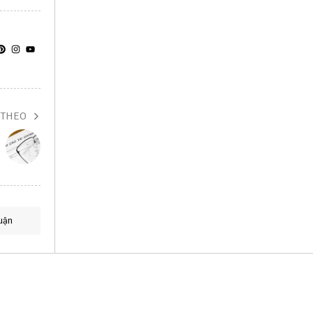
 THEO
uận