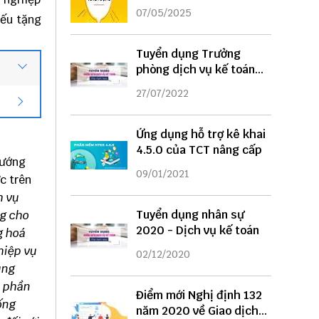
DỤNG
07/05/2025
ếu tặng
Tuyển dụng Trưởng
phòng dịch vụ kế toán
năm 2022
27/07/2022
Ứng dụng hỗ trợ kê khai
4.5.0 của TCT nâng cấp
hướng
09/01/2021
c trên
h vụ
Tuyển dụng nhân sự
ng cho
2020 - Dịch vụ kế toán
g hoá
hiệp vụ
02/12/2020
ụng
o phần
Điểm mới Nghị định 132
ống
năm 2020 về Giao dịch