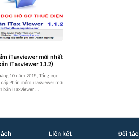
m iTaxviewer mới nhất
bản iTaxviewer 1.1.2)
háng 10 năm 2015, Tổng cục
 cấp Phần mềm iTaxviewer mới
n bản iTaxviewer ...
sách
Liên kết
Đối tác