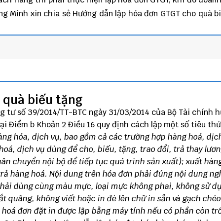
ng Minh
xin chia sẻ Hướng dẫn
lập hóa đơn GTGT
cho quà bi
 quà biếu tặng
g tư số 39
/2014/TT-BTC ngày 31/03/2014 của Bộ Tài chính 
ại Điểm b Khoản 2 Điều 16 quy định cách lập một số tiêu thứ
àng hóa, dịch vụ, bao gồm cả các trường hợp hàng hoá, dịc
, dịch vụ dùng để cho, biếu, tặng, trao đổi, trả thay lươ
uân chuyển nội bộ để tiếp tục quá trình sản xuất); xuất hàn
trả hàng hoá.
Nội dung trên hóa đơn phải đúng nội dung ng
phải dùng cùng màu mực, loại mực không phai, không sử d
gắt quãng, không viết hoặc in đè lên chữ in sẵn và gạch ché
c hoá đơn đặt in được lập bằng máy tính nếu có phần còn tr