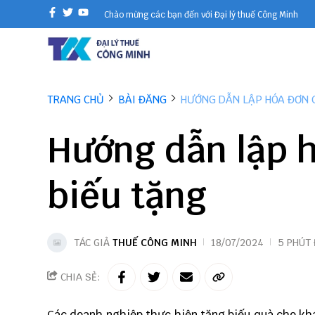
Chào mừng các bạn đến với Đại lý thuế Công Minh
TRANG CHỦ
BÀI ĐĂNG
HƯỚNG DẪN LẬP HÓA ĐƠN 
Hướng dẫn lập 
biếu tặng
TÁC GIẢ
THUẾ CÔNG MINH
18/07/2024
5 PHÚT
CHIA SẺ:
Các doanh nghiệp thực hiện tặng biếu quà cho khá