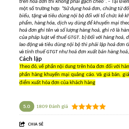
trên hoá đơn thì không phải
gạch chéo”
. - Tại Đi
một số trường hợp:
“Sử dụng
hoá đơn, chứng từ
đố
biếu, tặng và tiêu dùng nội bộ đối với tổ chức kê
phẩm, hàng hóa, dịch vụ dùng để khuyến mại theo 
hoá đơn ghi tên và số lượng hàng hoá, ghi rõ là 
của pháp luật về thuế GTGT.
b) Đối với hàng hoá, d
lao động và tiêu dùng nội bộ thì phải lập hoá đơn
và tính thuế GTGT như hoá đơn xuất bán hàng hoá
Cách lập
Theo đó, về phần nội dung trên hóa đơn đối với hà
phần hàng khuyến mại quảng cáo. Và giá bán, giá
điểm xuất hóa đơn của khách hàng
5.0
1809
Đánh giá
CHIA SẺ