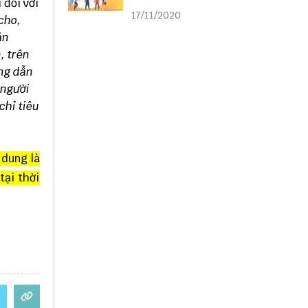
 đối với
liên kết
17/11/2020
cho,
ản
, trên
ớng dẫn
 người
chỉ tiêu
 dung là
tại thời