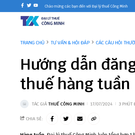
Chào mừng các bạn đến với Đại lý thuế Công Minh
TRANG CHỦ
TƯ VẤN & HỎI ĐÁP
CÁC CÂU HỎI THƯ
Hướng dẫn đăng
thuế hàng tuần
TÁC GIẢ
THUẾ CÔNG MINH
17/07/2024
3 PHÚT 
CHIA SẺ:
Hàng tuần,
Đại lý thuế Công Minh
luôn tổng hợp 1 b