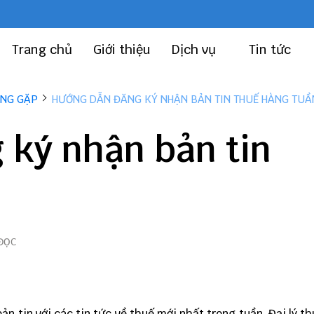
Trang chủ
Giới thiệu
Dịch vụ
Tin tức
ỜNG GẶP
HƯỚNG DẪN ĐĂNG KÝ NHẬN BẢN TIN THUẾ HÀNG TUẦ
 ký nhận bản tin
ĐỌC
ản tin với các tin tức về thuế mới nhất trong tuần. Đại lý t