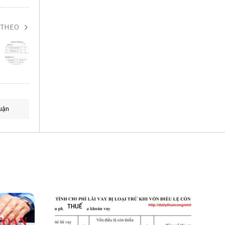
 THEO
uận
THUẾ