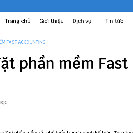
Trang chủ
Giới thiệu
Dịch vụ
Tin tức
ỀM FAST ACCOUNTING
đặt phần mềm Fast
 ĐỌC
những phần mềm rất phổ biến trong ngành kế toán. Tuy nhiê