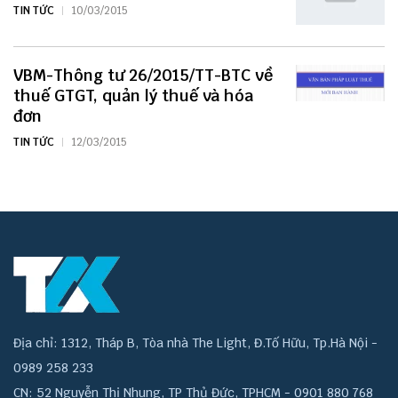
TIN TỨC
10/03/2015
VBM-Thông tư 26/2015/TT-BTC về
thuế GTGT, quản lý thuế và hóa
đơn
TIN TỨC
12/03/2015
Địa chỉ: 1312, Tháp B, Tòa nhà The Light, Đ.Tố Hữu, Tp.Hà Nội -
0989 258 233
CN: 52 Nguyễn Thị Nhung, TP Thủ Đức, TPHCM - 0901 880 768