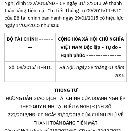
Nghị đinh 222/2013/NĐ - CP ngày 31/12/2013 về thanh
toán bằng tiền mặt Chi tiết Thông tư 09/2015/TT-BTC
của Bộ tài chính ban hành ngày 29/01/2015 có hiệu lực
ngày 17/03/2015 như sau:
BỘ TÀI CHÍNH ------
CỘNG HÒA XÃ HỘI CHỦ NGHĨA
--
VIỆT NAM Độc lập - Tự do -
Hạnh phúc ---------------
Số: 09/2015/TT-BTC
Hà Nội, ngày 29 tháng 01 năm
2015
THÔNG TƯ
HƯỚNG DẪN GIAO DỊCH TÀI CHÍNH CỦA DOANH NGHIỆP
THEO QUY ĐỊNH TẠI ĐIỀU 6 NGHỊ ĐỊNH SỐ
222/2013/NĐ-CP NGÀY 31/12/2013 CỦA CHÍNH PHỦ VỀ
THANH TOÁN BẰNG TIỀN MẶT
Căn cứ Nghị định số 215/2013/NĐ-CP ngày 23/12/2013