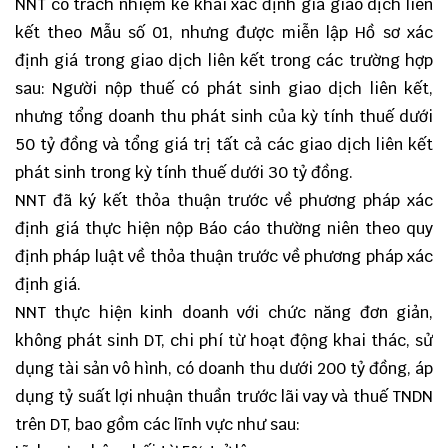
NNT có trách nhiệm
kê khai xác định giá giao dịch liên
kết
theo Mẫu số 01, nhưng được miễn l
ập Hồ sơ xác
định giá trong giao dịch liên kết
trong các trường hợp
sau: Người nộp thuế có phát sinh giao dịch liên kết,
nhưng tổng doanh thu phát sinh của kỳ tính thuế dưới
50 tỷ đồng và tổng giá trị tất cả các giao dịch liên kết
phát sinh trong kỳ tính thuế dưới 30 tỷ đồng.
NNT đã ký kết thỏa thuận trước về phương pháp xác
định giá thực hiện nộp Báo cáo thường niên theo quy
định pháp luật về thỏa thuận trước về phương pháp xác
định giá.
NNT thực hiện kinh doanh với chức năng đơn giản,
không phát sinh DT, chi phí từ hoạt động khai thác, sử
dụng tài sản vô hình, có doanh thu dưới 200 tỷ đồng, áp
dụng tỷ suất lợi nhuận thuần trước lãi vay và thuế TNDN
trên DT, bao gồm các lĩnh vực như sau: