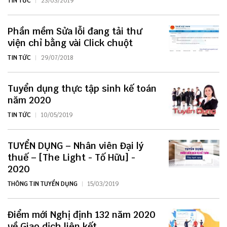
TIN TỨC
23/03/2019
Phần mềm Sửa lỗi đang tải thư
viện chỉ bằng vài Click chuột
TIN TỨC
29/07/2018
Tuyển dụng thực tập sinh kế toán
năm 2020
TIN TỨC
10/05/2019
TUYỂN DỤNG – Nhân viên Đại lý
thuế – [The Light - Tố Hữu] -
2020
THÔNG TIN TUYỂN DỤNG
15/03/2019
Điểm mới Nghị định 132 năm 2020
về Giao dịch liên kết