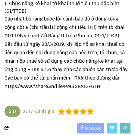
Chức năng kê khai tờ khai thuế tiêu thụ đặc biệt
(01/TTĐB)
Cập nhật bỏ ràng buộc lỗi cảnh bảo đỏ ở dòng tổng
cộng cột 8 (chỉ tiêu [I] cộng chỉ tiêu [II]) trên tờ khai
01/TTĐB với cột 7 ở Bảng II trên Phụ lục 01-1/TTĐB).
Bắt đầu từ ngày 23/3/2019, khi lập hồ sơ khai thuế có
liên quan đến nội dung nâng cấp nêu trên, tổ chức, cá
nhân nộp thuế sẽ sử dụng các chức năng kê khai tại
ứng dụng HTKK 4.1.6 thay cho các phiên bản trước đây.
Các bạn có thể tải phần mềm HTKK theo đường dẫn:
https://www.fshare.vn/file/PMSSBXIGFGTH
5.0
2717
Đánh giá
facebook