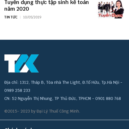
Tuyển dụng thực tập sinh kế toán
năm 2020
TIN TỨC
10/05/2019
Địa chỉ: 1312, Tháp B, Tòa nhà The Light, Đ.Tố Hữu, Tp.Hà Nội -
0989 258 233
CN: 52 Nguyễn Thị Nhung, TP Thủ Đức, TPHCM - 0901 880 768
©2015- 2023 by Đại Lý Thuế Công Minh.