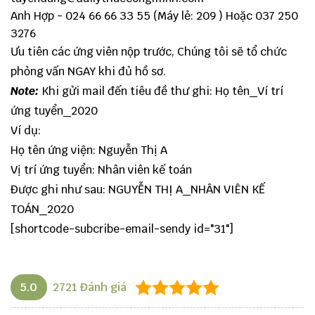
Anh Hợp - 024 66 66 33 55 (Máy lẻ: 209 ) Hoặc 037 250
3276
Ưu tiên các ứng viên nộp trước, Chúng tôi sẽ tổ chức
phỏng vấn NGAY khi đủ hồ sơ.
Note:
Khi gửi mail đến tiêu đề thư ghi: Họ tên_Ví trí
ứng tuyển_2020
Ví dụ:
Họ tên ứng viện: Nguyễn Thị A
Vị trí ứng tuyển: Nhân viên kế toán
Được ghi như sau: NGUYỄN THỊ A_NHÂN VIÊN KẾ
TOÁN_2020
[shortcode-subcribe-email-sendy id="31"]
5.0
2721
Đánh giá