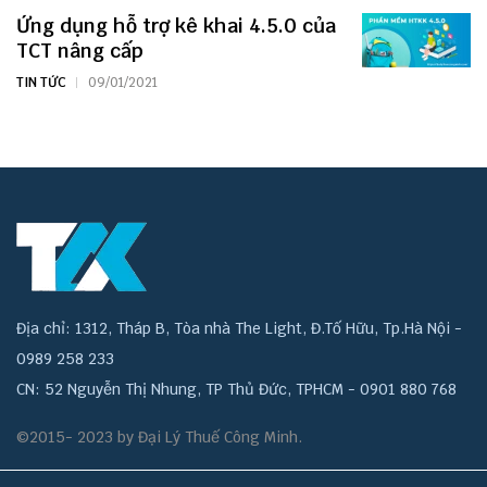
Ứng dụng hỗ trợ kê khai 4.5.0 của
TCT nâng cấp
TIN TỨC
09/01/2021
Địa chỉ: 1312, Tháp B, Tòa nhà The Light, Đ.Tố Hữu, Tp.Hà Nội -
0989 258 233
CN: 52 Nguyễn Thị Nhung, TP Thủ Đức, TPHCM - 0901 880 768
©2015- 2023 by Đại Lý Thuế Công Minh.