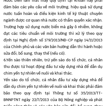
Nước biển làm mát máy quy định tại khoản này phải
đảm bảo các yêu cầu về môi trường, hiệu quả sử dụng
nước tuần hoàn và điều kiện kinh tế kỹ thuật chuyên
ngành được cơ quan nhà nước có thẩm quyền xác nhận.
Trường hợp sử dụng nước biển mà gây ô nhiễm, không
đạt các tiêu chuẩn về môi trường thì xử lý theo quy
định tại Nghị định số 179/2013/NĐ-CP ngày 14/11/2013
của Chính phủ và các văn bản hướng dẫn thi hành hoặc
sửa đổi, bổ sung, thay thế (nếu có).
6.Yến sào thiên nhiên, trừ yến sào do tổ chức, cá nhân
thu được từ hoạt động đầu tư xây dựng nhà để dẫn dụ
chim yến tự nhiên về nuôi và khai thác.
Yến sào do tổ chức, cá nhân đầu tư xây dựng nhà để
dẫn dụ chim yến tự nhiên về nuôi và khai thác phải đảm
bảo theo quy định tại Thông tư số 35/2013/TT-
BNNPTNT ngày 22/7/2013 của Bộ Nông nghiệp và phát