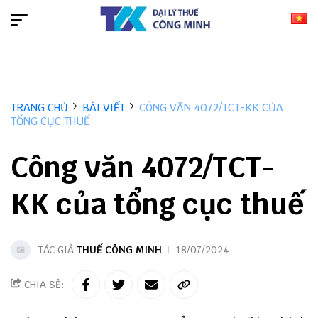
TRANG CHỦ
BÀI VIẾT
CÔNG VĂN 4072/TCT-KK CỦA
TỔNG CỤC THUẾ
Công văn 4072/TCT-
KK của tổng cục thuế
TÁC GIẢ
THUẾ CÔNG MINH
18/07/2024
CHIA SẺ: