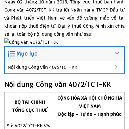
Ngày 02 tháng 10 năm 2015, Tổng cục thuế ban hành
Công văn 4072/TCT-KK trả lời Ngân hàng TMCP Đầu tư
và Phát triển Việt Nam về vấn đề vướng mắc về tài
khoản nộp thuế điện tử.
Đại lý thuế
Công Minh
xin chia
sẻ lại toàn bộ nội dung công văn như sau:
Mục lục
Nội dung Công văn 4072/TCT-KK
Nội dung Công văn 4072/TCT-KK
CỘNG HÒA XÃ HỘI CHỦ NGHĨA
BỘ TÀI CHÍNH
VIỆT NAM
TỔNG CỤC THUẾ
Độc lập – Tự do – Hạnh phúc
Số: 4072/TCT-KK V/v: