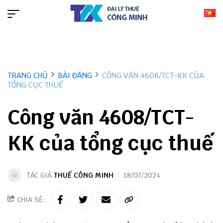
TRANG CHỦ
BÀI ĐĂNG
CÔNG VĂN 4608/TCT-KK CỦA
TỔNG CỤC THUẾ
Công văn 4608/TCT-
KK của tổng cục thuế
TÁC GIẢ
THUẾ CÔNG MINH
18/07/2024
CHIA SẺ: