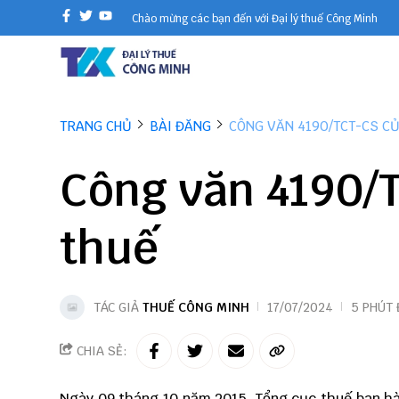
Chào mừng các bạn đến với Đại lý thuế Công Minh
TRANG CHỦ
BÀI ĐĂNG
CÔNG VĂN 4190/TCT-CS C
Công văn 4190/
thuế
TÁC GIẢ
THUẾ CÔNG MINH
17/07/2024
5 PHÚT
CHIA SẺ:
Ngày 09 tháng 10 năm 2015, Tổng cục thuế ban hà