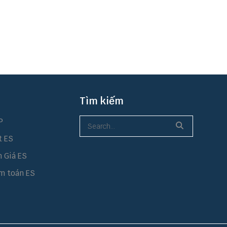
Tìm kiếm
P
t ES
h Giá ES
m toán ES