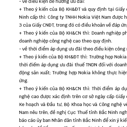
- về điều kiện để hưởng ưu đãi:
+ Theo ý kiến của Bộ KH&ĐT và quy định tại Giấ
Ninh cấp thì: Công ty TNHH Nokia Việt Nam được h
3 của Giấy CNĐT, trong đó có điều khoản về đáp ứ
+ Theo ý kiến của Bộ KH&CN thì: Doanh nghiệp p
doanh nghiệp công nghệ cao theo quy định.
- về thời điểm áp dụng ưu đãi theo điều kiện công
+ Theo ý kiến của Bộ KH&ĐT thì: Trường họp Nokia
thời điếm áp dụng ưu đãi thuế TNDN đối với doanh
động sản xuất; Trường hợp Nokia không thực hiệ
ứng.
+ Theo ý kiến của Bộ KH&CN thì: Thời điểm áp d
nghệ cao được xác định trên cơ sở ngày cấp Giấy
Ke hoạch và Đầu tư, Bộ Khoa học và Công nghệ về
Nam nêu trên, đề nghị Cục Thuế tỉnh Bắc Ninh ngh
báo cáo ủy ban Nhân dân tỉnh Bắc Ninh để xin ý kiế