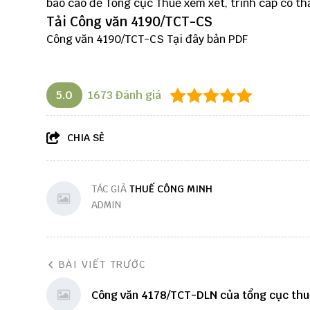
báo cáo để Tổng cục Thuế xem xét, trình cấp có th
Tải Công văn 4190/TCT-CS
Công văn 4190/TCT-CS
Tại đây
bản PDF
5.0
1673
Đánh giá
CHIA SẺ
TÁC GIẢ
THUẾ CÔNG MINH
ADMIN
BÀI VIẾT TRƯỚC
Công văn 4178/TCT-DLN của tổng cục thu