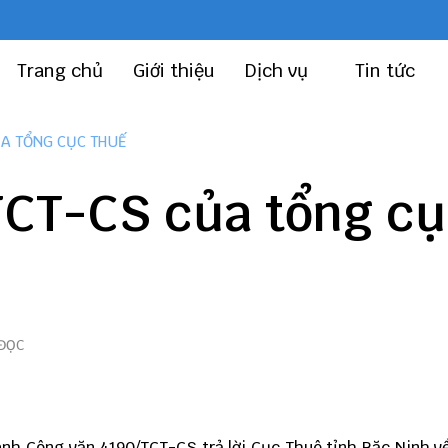
Trang chủ
Giới thiệu
Dịch vụ
Tin tức
ỦA TỔNG CỤC THUẾ
TCT-CS của tổng c
 ĐỌC
nh Công văn 4190/TCT-CS trả lời Cục Thuê tỉnh Băc Ninh v