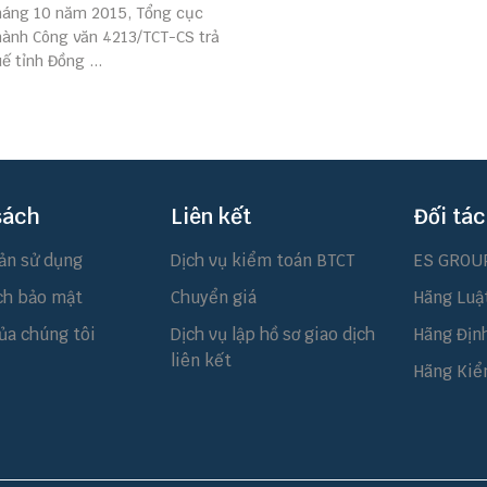
háng 10 năm 2015, Tổng cục
hành Công văn 4213/TCT-CS trả
uế tỉnh Đồng ...
sách
Liên kết
Đối tác
ản sử dụng
Dịch vụ kiểm toán BTCT
ES GROU
ch bảo mật
Chuyển giá
Hãng Luậ
ủa chúng tôi
Dịch vụ lập hồ sơ giao dịch
Hãng Địn
liên kết
Hãng Kiể