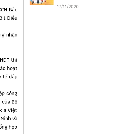
liên kết
17/11/2020
 KCN Bắc
3.1 Điều
ứng nhận
CNĐT thì
vào hoạt
c tế đáp
iệp công
n của Bộ
kia Việt
 Ninh và
tổng hợp