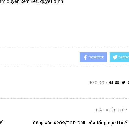
ẩm quyền xem xét, quyết định.
facebook
twitter
THEO DÕI:
BÀI VIẾT TIẾP
ế
Công văn 4209/TCT-DNL của tổng cục thuế