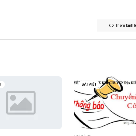
Thêm bình l
T
BÀI VIẾT