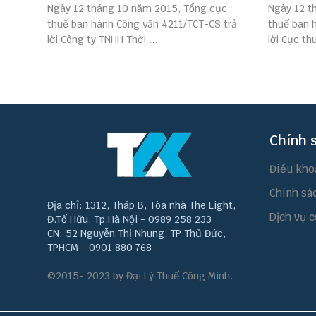
Ngày 12 tháng 10 năm 2015, Tổng cục
Ngày 12 t
thuế ban hành Công văn 4211/TCT-CS trả
thuế ban 
lời Công ty TNHH Thời ...
lời Cục th
Chính 
Điều kho
Chính sá
Địa chỉ: 1312, Tháp B, Tòa nhà The Light,
Dịch vụ c
Đ.Tố Hữu, Tp.Hà Nội - 0989 258 233
CN: 52 Nguyễn Thị Nhung, TP Thủ Đức,
TPHCM - 0901 880 768
©2015- 2023 by Đại Lý Thuế Công Minh.