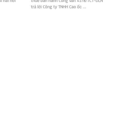
i hai nơi
thuế ban hành Công văn 4178/TCT-DLN
trả lời Công ty TNHH Cao ốc ...