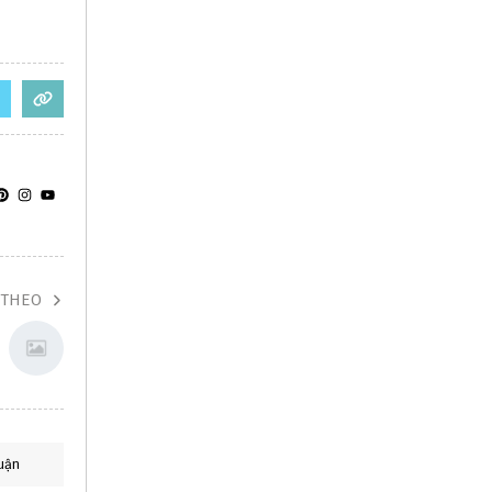
 THEO
uận