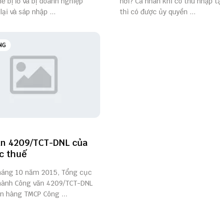
ể bị lỗ và bị doanh nghiệp
nơi? Cá nhân khi có thu nhập tạ
ại và sáp nhập ...
thì có được ủy quyền ...
NG
ăn 4209/TCT-DNL của
c thuế
háng 10 năm 2015, Tổng cục
hành Công văn 4209/TCT-DNL
ân hàng TMCP Công ...