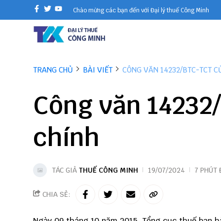
Chào mừng các bạn đến với Đại lý thuế Công Minh
TRANG CHỦ
BÀI VIẾT
CÔNG VĂN 14232/BTC-TCT CỦ
Công văn 14232/
chính
TÁC GIẢ
THUẾ CÔNG MINH
19/07/2024
7 PHÚT
CHIA SẺ:
Ngày 09 tháng 10 năm 2015, Tổng cục thuế ban h