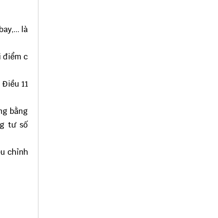
y,... là
i điểm c
 Điều 11
ờng bằng
g tư số
ều chỉnh