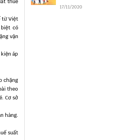
uất thuế
liên kết
17/11/2020
 từ Việt
biệt có
hặng vận
 kiện áp
eo chặng
oài theo
é. Cơ sở
ân hàng.
huế suất