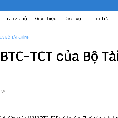
Trang chủ
Giới thiệu
Dịch vụ
Tin tức
A BỘ TÀI CHÍNH
BTC-TCT của Bộ Tà
 ĐỌC
ành Công văn 14232/BTC-TCT gửi tới Cục Thuế các tỉnh, t