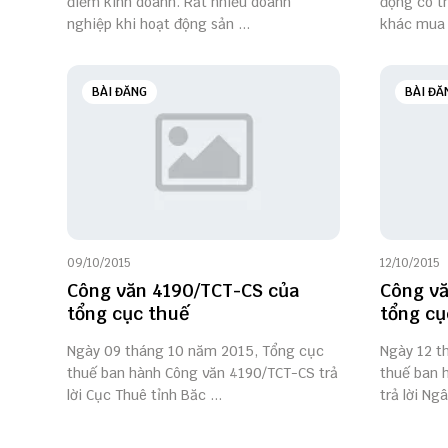
điểm kinh doanh. Rất nhiều doanh
động có th
nghiệp khi hoạt động sản ...
khác mua l
BÀI ĐĂNG
BÀI ĐĂ
09/10/2015
12/10/2015
Công văn 4190/TCT-CS của
Công v
tổng cục thuế
tổng cụ
Ngày 09 tháng 10 năm 2015, Tổng cục
Ngày 12 t
thuế ban hành Công văn 4190/TCT-CS trả
thuế ban 
lời Cục Thuê tỉnh Băc ...
trả lời Ng