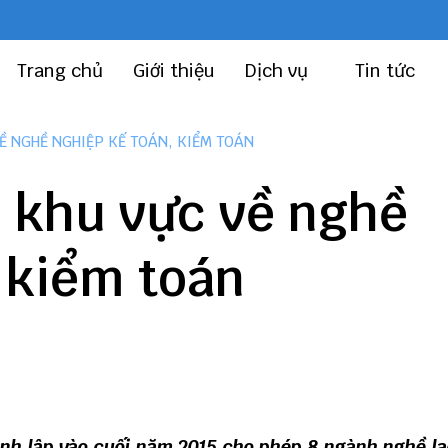
Trang chủ
Giới thiệu
Dịch vụ
Tin tức
Ề NGHỀ NGHIỆP KẾ TOÁN, KIỂM TOÁN
p khu vực về nghề
 kiểm toán
nh lập vào cuối năm 2015 cho phép 8 ngành nghề l