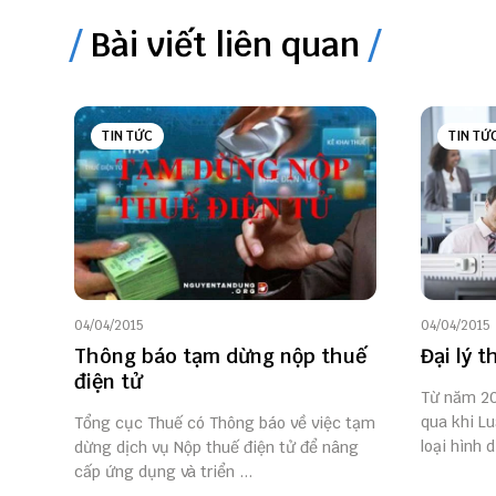
Bài viết liên quan
TIN TỨC
TIN TỨ
04/04/2015
04/04/2015
Thông báo tạm dừng nộp thuế
Đại lý t
điện tử
Từ năm 20
qua khi Lu
Tổng cục Thuế có Thông báo về việc tạm
loại hình d
dừng dịch vụ Nộp thuế điện tử để nâng
cấp ứng dụng và triển ...