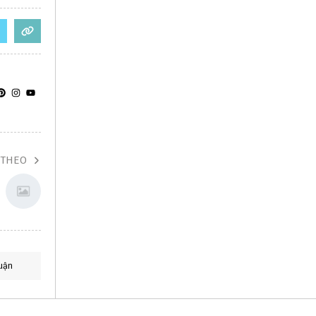
 THEO
uận