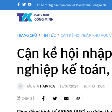
Chào mừng các bạn đến với Đại lý thuế Công Minh
TRANG CHỦ
TIN TỨC
CẬN KỀ HỘI NHẬP KHU VỰC V
Cận kề hội nhậ
nghiệp kế toán,
TÁC GIẢ
HAIVTCA
19/07/2024
10 PHÚT ĐỌC
CHIA SẺ:
Cộng đồng kinh tế ASEAN (AEC) sẽ được thà