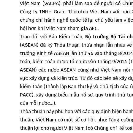
Việt Nam (VACPA), phải làm sao để người có Chứ
Công ty TNHH Grant Thorn­ton Việt Nam với hơn
chứng chỉ hành nghề quốc tế lại chủ yếu làm việc
hội hơn khi Việt Nam tham gia AEC.
Trao đổi với Báo Kiểm toán,
Bộ trưởng Bộ Tài c
(ASEAN) đã ký Thỏa thuận thừa nhận lẫn nhau về 
trưởng Kinh tế ASEAN lần thứ 46 vào tháng 8/201
toán, kiểm toán được tổ chức vào tháng 9/2014 (t
ASEAN) các nước ASEAN cũng như Việt Nam nói r
vực xây dựng và kiến trúc. Từ đó các bên sẽ xây d
kiểm toán (thành lập Ban thư ký và Chủ tịch của 
PACC), xây dựng biểu mẫu hồ sơ, quy trình thủ tụ
của mỗi nước...).
Thỏa thuận này phù hợp với các quy định hiện hàn
thuận, Việt Nam có một số cơ hội, như: Tăng cường
thuận lợi cho người Việt Nam (có Chứng chỉ Kế to