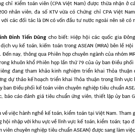
ng chỉ Kiểm toán viên (CPA Việt Nam) được thừa nhận ở c
 200 nhân viên, đa số KTV vừa có Chứng chỉ CPA Việt Nam
 với các đối tác là DN có vốn đầu tư nước ngoài nên sẽ có 
hính Đinh Tiến Dũng
cho biết: Hiệp hội các quốc gia Đôn
dịch vụ kế toán, kiếm toán trong ASEAN (MRA) bên lề Hội
4. Đến nay, thông qua Phiên họp chuyên ngành của nhóm M
rong khuôn khổ Phiên họp lần thứ 79 của ủy ban Điều phối
iêng đang tham khảo kinh nghiệm triển khai Thỏa thuận c
ựng dự thảo kế hoạch triển khai Thỏa thuận trong lĩnh vực 
ủy ban Điều phối kế toán viên chuyên nghiệp tiêu chuẩn AS
c, báo cáo đánh giá tiêu chuẩn ứng viên, thiết lập ủy ban 
h về việc hành nghề kế toán, kiểm toán tại Việt Nam. Tham 
 hội nhập với khu vực về lĩnh vực kế toán, kiểm toán; tạo đ
án viên chuyên nghiệp tiêu chuẩn ASEAN) được sang làm việc