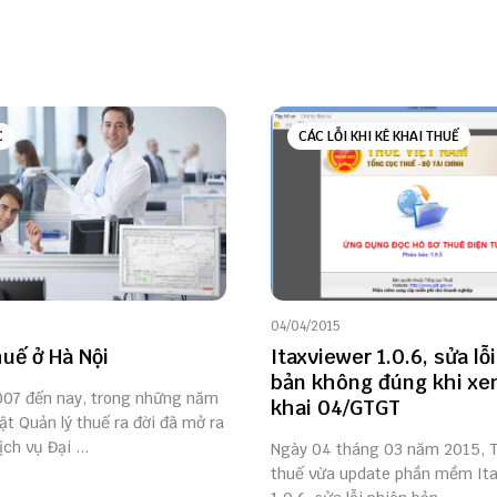
C
CÁC LỖI KHI KÊ KHAI THUẾ
04/04/2015
huế ở Hà Nội
Itaxviewer 1.0.6, sửa lỗ
bản không đúng khi xe
07 đến nay, trong những năm
khai 04/GTGT
ật Quản lý thuế ra đời đã mở ra
ịch vụ Đại ...
Ngày 04 tháng 03 năm 2015, 
thuế vừa update phần mềm Ita