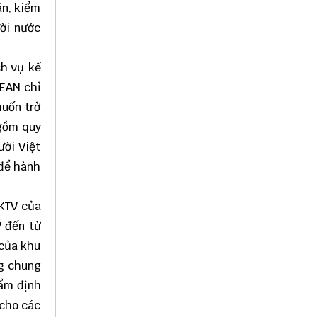
án, kiểm
ời nước
ch vụ kế
SEAN chỉ
muốn trở
(gồm quy
ười Việt
 để hành
KTV của
V đến từ
 của khu
ng chung
ẩm định
 cho các