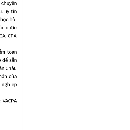
ộ chuyên
, uy tín
 học hỏi
các nước
CCA, CPA
ểm toán
p để sẵn
oán Châu
nhân của
ề nghiệp
:
VACPA