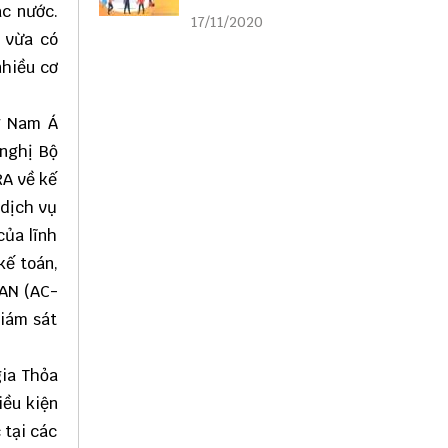
liên kết
ác nước.
17/11/2020
 vừa có
nhiều cơ
g Nam Á
 nghị Bộ
RA về kế
 dịch vụ
ủa lĩnh
kế toán,
EAN (AC-
Giám sát
gia Thỏa
iều kiện
 tại các