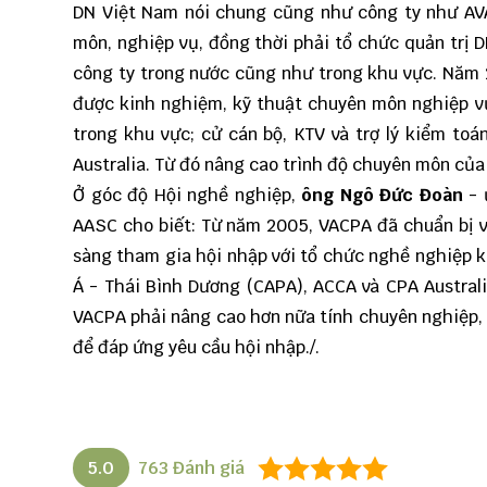
DN Việt Nam nói chung cũng như công ty như AVA 
môn, nghiệp vụ, đồng thời phải tổ chức quản trị D
công ty trong nước cũng như trong khu vực. Năm 
được kinh nghiệm, kỹ thuật chuyên môn nghiệp vụ,
trong khu vực; cử cán bộ, KTV và trợ lý kiểm t
Australia. Từ đó nâng cao trình độ chuyên môn của
Ở góc độ Hội nghề nghiệp,
ông Ngô Đức Đoàn
- 
AASC cho biết: Từ năm 2005, VACPA đã chuẩn bị v
sàng tham gia hội nhập với tổ chức nghề nghiệp k
Á - Thái Bình Dương (CAPA), ACCA và CPA Australia
VACPA phải nâng cao hơn nữa tính chuyên nghiệp, 
để đáp ứng yêu cầu hội nhập./.
5.0
763
Đánh giá