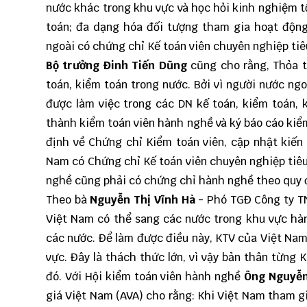
nước khác trong khu vực và học hỏi kinh nghiệm tố
toán; đa dạng hóa đối tượng tham gia hoạt độn
ngoài có chứng chỉ Kế toán viên chuyên nghiệp ti
Bộ trưởng Đinh Tiến Dũng
cũng cho rằng, Thỏa t
toán, kiểm toán trong nước. Bởi vì người nước ng
được làm việc trong các DN kế toán, kiểm toán,
thành kiểm toán viên hành nghề và ký báo cáo kiể
định về Chứng chỉ Kiểm toán viên, cập nhật kiến 
Nam có Chứng chỉ Kế toán viên chuyên nghiệp ti
nghề cũng phải có chứng chỉ hành nghề theo quy đ
Theo bà
Nguyễn Thị Vĩnh Hà
- Phó TGĐ Công ty T
Việt Nam có thể sang các nước trong khu vực hà
các nước. Để làm được điều này, KTV của Việt Nam
vực. Đây là thách thức lớn, vì vậy bản thân từng
đó. Với Hội kiểm toán viên hành nghề
Ông Nguyễn
giá Việt Nam (AVA) cho rằng: Khi Việt Nam tham gi