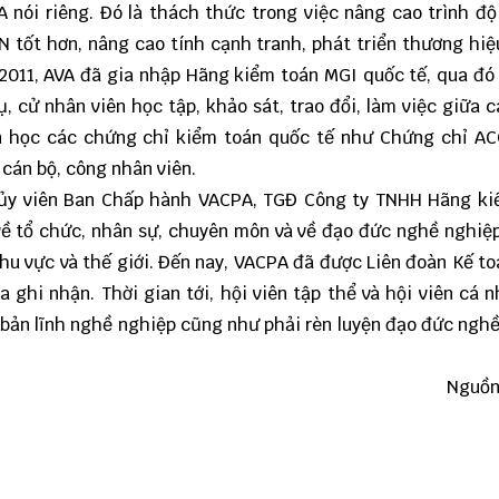
nói riêng. Đó là thách thức trong việc nâng cao trình đ
N tốt hơn, nâng cao tính cạnh tranh, phát triển thương hiệu
2011, AVA đã gia nhập Hãng kiểm toán MGI quốc tế, qua đó
 cử nhân viên học tập, khảo sát, trao đổi, làm việc giữa 
oán học các chứng chỉ kiểm toán quốc tế như Chứng chỉ A
 cán bộ, công nhân viên.
ủy viên Ban Chấp hành VACPA, TGĐ Công ty TNHH Hãng ki
ề tổ chức, nhân sự, chuyên môn và về đạo đức nghề nghiệ
hu vực và thế giới. Đến nay, VACPA đã được Liên đoàn Kế t
 ghi nhận. Thời gian tới, hội viên tập thể và hội viên cá 
bản lĩnh nghề nghiệp cũng như phải rèn luyện đạo đức ngh
Nguồn