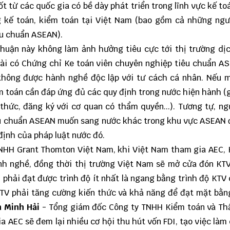
t từ các quốc gia có bề dày phát triển trong lĩnh vực kế to
g kế toán, kiểm toán tại Việt Nam (bao gồm cả những ngư
êu chuẩn ASEAN).
huận này không làm ảnh hưởng tiêu cực tới thị trường dị
oài có Chứng chỉ Ke toán viên chuyên nghiệp tiêu chuẩn A
 không được hành nghề độc lập với tư cách cá nhân. Nếu 
m toán cần đáp ứng đủ các quy định trong nước hiện hành 
thức, đăng ký với cơ quan có thẩm quyền...). Tương tự, ng
êu chuẩn ASEAN muốn sang nước khác trong khu vực ASEAN
ịnh của pháp luật nước đó.
NHH Grant Thomton Việt Nam, khi Việt Nam tham gia AEC, 
nh nghề, đồng thời thị trường Việt Nam sẽ mở cửa đón KT
 phải đạt được trình độ ít nhất là ngang bằng trình độ KTV
 KTV phải tăng cường kiến thức và khả năng để đạt mặt bằ
 Minh Hải
- Tổng giám đốc Công ty TNHH Kiểm toán và Th
a AEC sẽ đem lại nhiều cơ hội thu hút vốn FDI, tạo việc làm