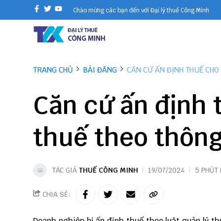
Chào mừng các bạn đến với Đại lý thuế Công Minh
TRANG CHỦ
BÀI ĐĂNG
CĂN CỨ ẤN ĐỊNH THUẾ CHO
Căn cứ ấn định 
thuế theo thông
TÁC GIẢ
THUẾ CÔNG MINH
19/07/2024
5 PHÚT
CHIA SẺ:
Doanh nghiệp bị ấn định thuế theo luật quản lý t