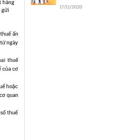
t hàng
liên kết
17/11/2020
 gửi
 thuế ấn
 từ ngày
hai thuế
ế của cơ
huế hoặc
 cơ quan
 số thuế