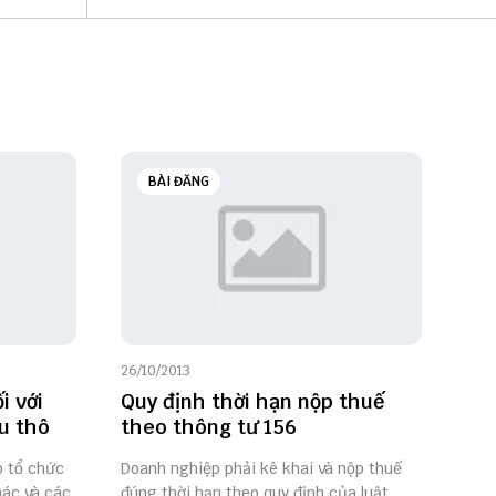
BÀI ĐĂNG
26/10/2013
i với
Quy định thời hạn nộp thuế
u thô
theo thông tư 156
p tổ chức
Doanh nghiệp phải kê khai và nộp thuế
hác và các
đúng thời hạn theo quy định của luật