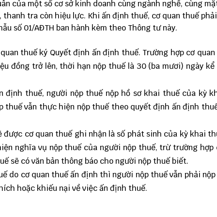
 quân của một số cơ sở kinh doanh cùng ngành nghề, cùng mặ
a, thanh tra còn hiệu lực. Khi ấn định thuế, cơ quan thuế phải
 mẫu số
01/AĐTH
ban hành kèm theo Thông tư này.
ơ quan thuế ký Quyết định ấn định thuế. Trường hợp cơ quan
iệu đồng trở lên, thời hạn nộp thuế là 30 (ba mươi) ngày kể
n định thuế, người nộp thuế nộp hồ sơ khai thuế của kỳ k
ộp thuế vẫn thực hiện nộp thuế theo quyết định ấn định thu
ẽ được cơ quan thuế ghi nhận là số phát sinh của kỳ khai t
 hiện nghĩa vụ nộp thuế của người nộp thuế, trừ trường hợp
uế sẽ có văn bản thông báo cho người nộp thuế biết.
uế do cơ quan thuế ấn định thì người nộp thuế vẫn phải nộp
hích hoặc khiếu nại về việc ấn định thuế.