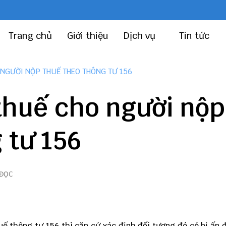
Trang chủ
Giới thiệu
Dịch vụ
Tin tức
 NGƯỜI NỘP THUẾ THEO THÔNG TƯ 156
thuế cho người nộp
 tư 156
 ĐỌC
huế
thông tư 156
thì căn cứ xác định đối tượng đó có bị ấn 