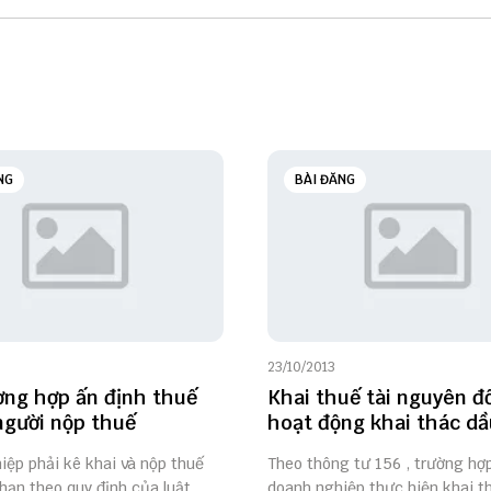
NG
BÀI ĐĂNG
23/10/2013
ờng hợp ấn định thuế
Khai thuế tài nguyên đố
 người nộp thuế
hoạt động khai thác dầ
iệp phải kê khai và nộp thuế
Theo thông tư 156 , trường hợ
hạn theo quy định của luật
doanh nghiệp thực hiện khai t