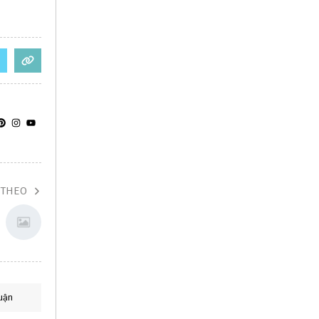
 THEO
uận