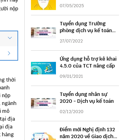
DỤNG
07/05/2025
gười nộp
Tuyển dụng Trưởng
phòng dịch vụ kế toán
năm 2022
27/07/2022
Ứng dụng hỗ trợ kê khai
4.5.0 của TCT nâng cấp
09/01/2021
ng thời
doanh
Tuyển dụng nhân sự
i nộp
2020 - Dịch vụ kế toán
, ngành
i mô
02/12/2020
tại địa
ại địa
Điểm mới Nghị định 132
t hàng
năm 2020 về Giao dịch