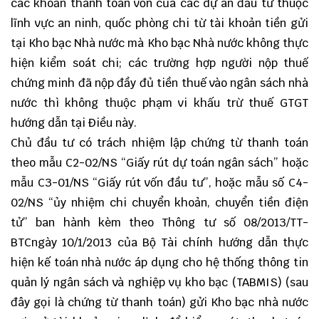
các khoản thanh toán vốn của các dự án đầu tư thuộc
lĩnh vực an ninh, quốc phòng chi từ tài khoản tiền gửi
tại Kho bạc Nhà nước mà Kho bạc Nhà nước không thực
hiện kiểm soát chi; các trường hợp người nộp thuế
chứng minh đã nộp đầy đủ tiền thuế vào ngân sách nhà
nước thì không thuộc phạm vi khấu trừ thuế GTGT
hướng dẫn tại Điều này.
Chủ đầu tư có trách nhiệm lập chứng từ thanh toán
theo mẫu C2-02/NS “Giấy rút dự toán ngân sách” hoặc
mẫu C3-01/NS “Giấy rút vốn đầu tư”, hoặc mẫu số C4-
02/NS “ủy nhiệm chi chuyển khoản, chuyển tiền điện
tử” ban hành kèm theo Thông tư số
08/2013/TT-
BTC
ngày 10/1/2013 của Bộ Tài chính hướng dẫn thực
hiện kế toán nhà nước áp dụng cho hệ thống thông tin
quản lý ngân sách và nghiệp vụ kho bạc (TABMIS) (sau
đây gọi là chứng từ thanh toán) gửi Kho bạc nhà nước