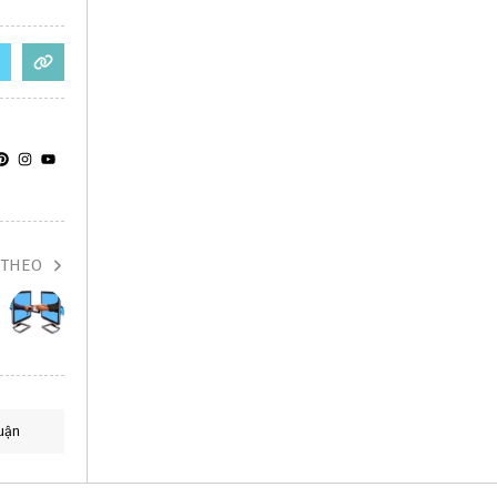
 THEO
uận