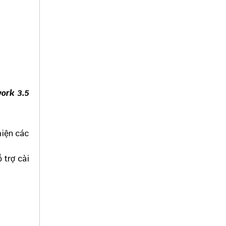
ork 3.5
hiện các
 trợ cài