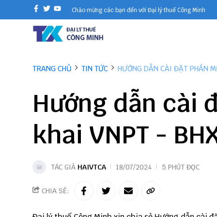
Chào mừng các bạn đến với Đại lý thuế Công Minh
TRANG CHỦ
TIN TỨC
HƯỚNG DẪN CÀI ĐẶT PHẦN MỀ
Hướng dẫn cài 
khai VNPT - BH
TÁC GIẢ
HAIVTCA
18/07/2024
5 PHÚT ĐỌC
CHIA SẺ:
Đại lý thuế
Công Minh
xin chia sẻ Hướng dẫn cài đ