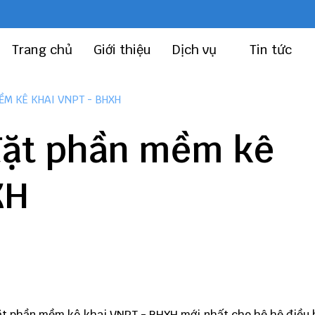
Trang chủ
Giới thiệu
Dịch vụ
Tin tức
M KÊ KHAI VNPT - BHXH
đặt phần mềm kê
XH
ặt phần mềm kê khai VNPT - BHXH mới nhất cho hệ hệ điều