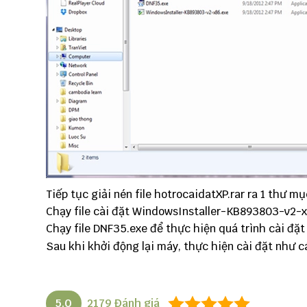
Tiếp tục giải nén file hotrocaidatXP.rar ra 1 thư mụ
Chạy file cài đặt WindowsInstaller-KB893803-v2-x
Chạy file DNF35.exe để thực hiện quá trình cài đặt
Sau khi khởi động lại máy, thực hiện cài đặt như 
5.0
2179
Đánh giá