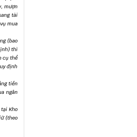
ay, mượn
sang tài
h vụ mua
àng (bao
ịnh) thì
h cụ thể
quy định
ằng tiền
qua ngân
 tại Kho
iữ (theo