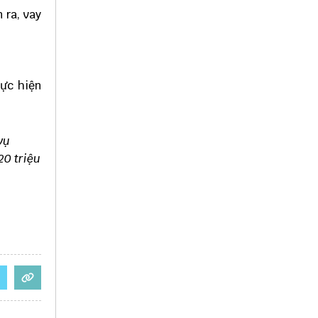
 ra, vay
hực hiện
vụ
20 triệu