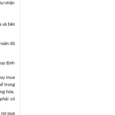
tư nhân
a và bên
khoản đó
quy định
h vụ mua
hể trong
àng hóa,
 phải có
g nợ qua