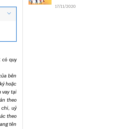
liên kết
17/11/2020
C
có quy
 của bên
 ký hoặc
 vay tại
oán theo
 chi, uỷ
hác theo
ang tên