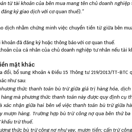
oán từ tài khoản của bên mua mang tên chủ doanh nghiệp 
đăng ký giao dịch với cơ quan thuế).”
ao dịch nhằm chứng minh việc chuyển tiền từ giữa bên mu
ài khoản đã đăng ký hoặc thông báo với cơ quan thuế.
 khoản của cá nhân của chủ doanh nghiệp tư nhân nếu tài 
tiền mặt khác
a đổi, bổ sung Khoản 4 Điều 15 Thông tư 219/2013/TT-BTC 
hác như sau:
phương thức thanh toán bù trừ giữa giá trị hàng hóa, dịc
ợn hàng mà phương thức thanh toán này được quy định cụ t
và xác nhận giữa hai bên về việc thanh toán bù trừ giữa h
vay mượn hàng. Trường hợp bù trừ công nợ qua bên thứ ba
 khấu trừ thuế.
ương thức bù trừ công nợ như vay, mượn tiền; cấn trừ côn