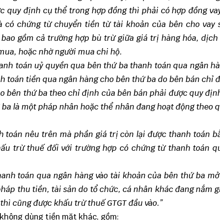
c quy định cụ thể trong hợp đồng thì phải có hợp đồng v
à có chứng từ chuyển tiền từ tài khoản của bên cho vay 
 bao gồm cả trường hợp bù trừ giữa giá trị hàng hóa, dịc
 mua, hoặc nhờ người mua chi hộ.
hanh toán uỷ quyền qua bên thứ ba thanh toán qua ngân h
 toán tiền qua ngân hàng cho bên thứ ba do bên bán chỉ đ
o bên thứ ba theo chỉ định của bên bán phải được quy địn
ứ ba là một pháp nhân hoặc thể nhân đang hoạt động theo 
 toán nêu trên mà phần giá trị còn lại được thanh toán b
 khấu trừ thuế đối với trường hợp có chứng từ thanh toán 
hanh toán qua ngân hàng vào tài khoản của bên thứ ba mở
áp thu tiền, tài sản do tổ chức, cá nhân khác đang nắm g
thì cũng được khấu trừ thuế GTGT đầu vào.”
n không dùng tiền mặt khác, gồm: