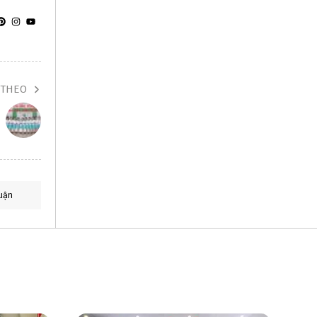
 THEO
uận