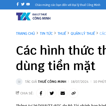
Chào mừng các bạn đến với Đại lý thuế Công Minh
TRANG CHỦ
TIN TỨC
THUẾ
QUẢN LÝ THUẾ
CÁC
Các hình thức 
dùng tiền mặt
TÁC GIẢ
THUẾ CÔNG MINH
18/07/2024
10 PHÚ
CHIA SẺ:
Thông tư 26/2015/TT-BTC do Bộ Tài chính ban hành