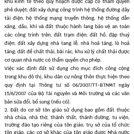
khu kinh tế theo quy hoạch được cấp có thẩm quyền
phê duyệt; đất xây dựng công trình hệ thống đường dây
tải điện, hệ thống mạng truyền thông, hệ thống dẫn
xăng, dầu, khí và đất thuộc hành lang bảo vệ an toàn
các công trình trên; đất trạm điện; đất hồ, đập thuỷ
điện; đất xây dựng nhà tang lễ, nhà hoả táng, lò hoả
táng; đất để chất thải, bãi rác, khu xử lý chất thải được
cơ quan nhà nước có thẩm quyền cho phép.
Việc xác định đất sử dụng cho mục đích công cộng
trong khu đô thị, khu dân cư nông thôn thực hiện theo
quy định tại Thông tư số 06/2007/TT-BTNMT ngày
15/6/2007 của Bộ Tài nguyên và Môi trường và các văn
bản sửa đổi, bổ sung (nếu có).
Đất do cơ sở tôn giáo sử dụng bao gồm đất thuộc
nhà chùa, nhà thờ, thánh thất, thánh đường, tu viện,
trường đào tạo riêng của tôn giáo, trụ sở của tổ chức
tôn giáo, các cơ sở khác của tôn giáo được Nhà nước