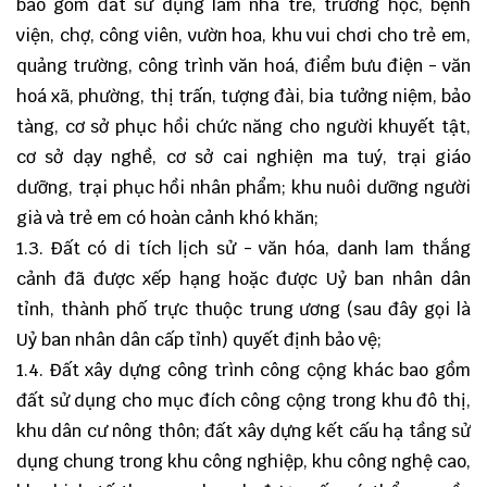
bao gồm đất sử dụng làm nhà trẻ, trường học, bệnh
viện, chợ, công viên, vườn hoa, khu vui chơi cho trẻ em,
quảng trường, công trình văn hoá, điểm bưu điện - văn
hoá xã, phường, thị trấn, tượng đài, bia tưởng niệm, bảo
tàng, cơ sở phục hồi chức năng cho người khuyết tật,
cơ sở dạy nghề, cơ sở cai nghiện ma tuý, trại giáo
dưỡng, trại phục hồi nhân phẩm; khu nuôi dưỡng người
già và trẻ em có hoàn cảnh khó khăn;
1.3. Đất có di tích lịch sử - văn hóa, danh lam thắng
cảnh đã được xếp hạng hoặc được Uỷ ban nhân dân
tỉnh, thành phố trực thuộc trung ương (sau đây gọi là
Uỷ ban nhân dân cấp tỉnh) quyết định bảo vệ;
1.4. Đất xây dựng công trình công cộng khác bao gồm
đất sử dụng cho mục đích công cộng trong khu đô thị,
khu dân cư nông thôn; đất xây dựng kết cấu hạ tầng sử
dụng chung trong khu công nghiệp, khu công nghệ cao,