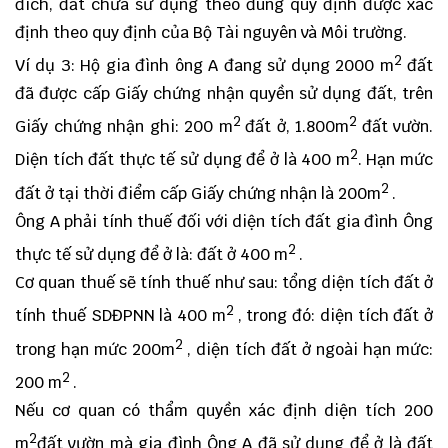
đích, đất chưa sử dụng theo đúng quy định được xác
định theo quy định của Bộ Tài nguyên và Môi trường.
2
Ví dụ 3: Hộ gia đình ông A đang sử dụng 2000 m
đất
đã được cấp Giấy chứng nhận quyền sử dụng đất, trên
2
2
Giấy chứng nhận ghi: 200 m
đất ở, 1.800m
đất vườn.
2
Diện tích đất thực tế sử dụng để ở là 400 m
. Hạn mức
2
đất ở tại thời điểm cấp Giấy chứng nhận là 200m
.
Ông A phải tính thuế đối với diện tích đất gia đình Ông
2
thực tế sử dụng để ở là: đất ở 400 m
.
Cơ quan thuế sẽ tính thuế như sau: tổng diện tích đất ở
2
tính thuế SDĐPNN là 400 m
, trong đó: diện tích đất ở
2
trong hạn mức 200m
, diện tích đất ở ngoài hạn mức:
2
200 m
.
Nếu cơ quan có thẩm quyền xác định diện tích 200
2
m
đất vườn mà gia đình Ông A đã sử dụng để ở là đất