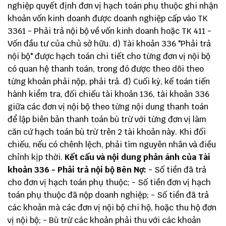
nghiệp quyết định đơn vị hạch toán phụ thuộc ghi nhận
khoản vốn kinh doanh được doanh nghiệp cấp vào TK
3361 - Phải trả nội bộ về vốn kinh doanh hoặc TK 411 -
Vốn đầu tư của chủ sở hữu. d) Tài khoản 336 "Phải trả
nội bộ" được hạch toán chi tiết cho từng đơn vị nội bộ
có quan hệ thanh toán, trong đó được theo dõi theo
từng khoản phải nộp, phải trả. đ) Cuối kỳ, kế toán tiến
hành kiểm tra, đối chiếu tài khoản 136, tài khoản 336
giữa các đơn vị nội bộ theo từng nội dung thanh toán
để lập biên bản thanh toán bù trừ với từng đơn vị làm
căn cứ hạch toán bù trừ trên 2 tài khoản này. Khi đối
chiếu, nếu có chênh lệch, phải tìm nguyên nhân và điều
chỉnh kịp thời.
Kết cấu và nội dung phản ánh của Tài
khoản 336 - Phải trả nội bộ
Bên Nợ:
- Số tiền đã trả
cho đơn vị hạch toán phụ thuộc; - Số tiền đơn vị hạch
toán phụ thuộc đã nộp doanh nghiệp; - Số tiền đã trả
các khoản mà các đơn vị nội bộ chi hộ, hoặc thu hộ đơn
vị nội bộ; - Bù trừ các khoản phải thu với các khoản