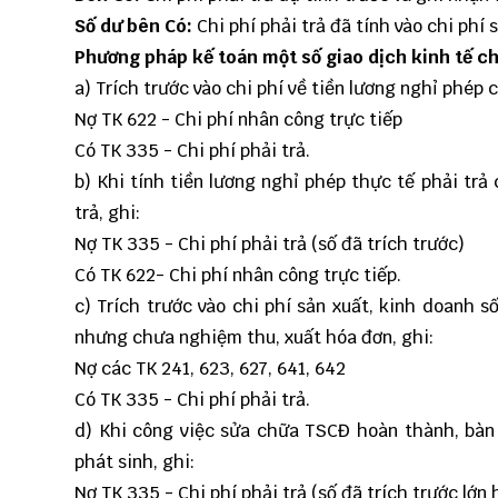
Số dư bên Có:
Chi phí phải trả đã tính vào chi phí
Phương pháp kế toán một số giao dịch kinh tế c
a) Trích trước vào chi phí về tiền lương nghỉ phép 
Nợ TK
622
- Chi phí nhân công trực tiếp
Có TK 335 - Chi phí phải trả.
b) Khi tính tiền lương nghỉ phép thực tế phải trả
trả, ghi:
Nợ TK 335 - Chi phí phải trả (số đã trích trước)
Có TK
622
- Chi phí nhân công trực tiếp.
c) Trích trước vào chi phí sản xuất, kinh doanh 
nhưng chưa nghiệm thu, xuất hóa đơn, ghi:
Nợ các TK 241,
623
,
627
,
641
,
642
Có TK 335 - Chi phí phải trả.
d) Khi công việc sửa chữa TSCĐ hoàn thành, bàn 
phát sinh, ghi:
Nợ TK 335 - Chi phí phải trả (số đã trích trước lớn 