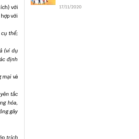
liên kết
ích) với
17/11/2020
 hợp với
 cụ thể;
ả (ví dụ
xác định
g mại và
uyên tắc
àng hóa,
hông gây
ép trích