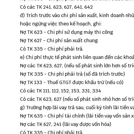
Có các TK 241,
623
,
627
,
641
,
642
đ) Trích trước vào chi phí sản xuất, kinh doanh nhữ
hoặc ngừng việc theo kế hoạch, ghi:
Nợ TK
623
- Chi phí sử dụng máy thi công
Nợ TK
627
- Chi phí sản xuất chung
Có TK
335
- Chi phí phải trả.
e) Chi phí thực tế phát sinh liên quan đến các khoản
Nợ các TK
623
,
627
, (nếu số phát sinh lớn hơn số tr
Nợ TK 335 - Chi phí phải trả (số đã trích trước)
Nợ TK 133 - Thuế GTGT được khấu trừ (nếu có)
Có các TK 111, 112, 152, 153, 331, 334
Có các TK 623, 627 (nếu số phát sinh nhỏ hơn số trí
g) Trường hợp lãi vay trả sau, cuối kỳ tính lãi tiền v
Nợ TK 635 - Chi phí tài chính (lãi tiền vay vốn sản 
Nợ các TK 627, 241 (lãi vay được vốn hóa)
Có TK 335 - Chi phí phải trả.