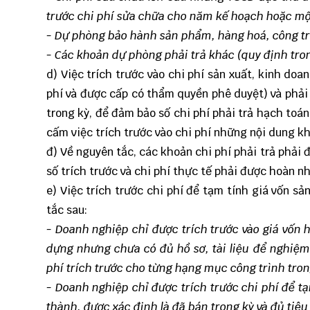
trước chi phí sửa chữa cho năm kế hoạch hoặc mộ
- Dự phòng bảo hành sản phẩm, hàng hoá, công trì
- Các khoản dự phòng phải trả khác (quy định tro
d) Việc trích trước vào chi phí sản xuất, kinh do
phí và được cấp có thẩm quyền phê duyệt) và phải 
trong kỳ, để đảm bảo số chi phí phải trả hạch toán
cấm việc trích trước vào chi phí những nội dung kh
đ) Về nguyên tắc, các khoản chi phí phải trả phải 
số trích trước và chi phí thực tế phải được hoàn n
e) Việc trích trước chi phí để tạm tính giá vốn 
tắc sau:
- Doanh nghiệp chỉ được trích trước vào giá vốn 
dựng nhưng chưa có đủ hồ sơ, tài liệu để nghiệm 
phí trích trước cho từng hạng mục công trình tron
- Doanh nghiệp chỉ được trích trước chi phí để 
thành, được xác định là đã bán trong kỳ và đủ tiê