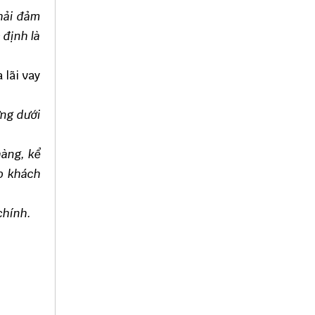
phải đảm
 định là
 lãi vay
ựng dưới
hàng, kể
ho khách
chính.