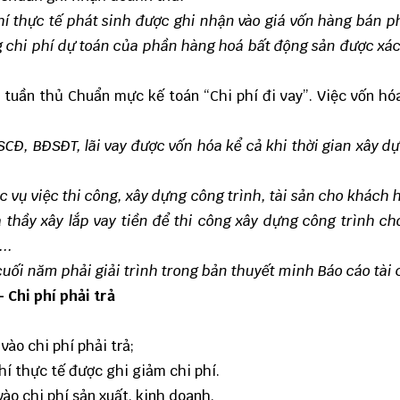
 phí thực tế phát sinh được ghi nhận vào giá vốn hàng bán 
g chi phí dự toán của phần hàng hoá bất động sản được xác
i tuần thủ Chuẩn mực kế toán “Chi phí đi vay”. Việc vốn hóa
SCĐ, BĐSĐT, lãi vay được vốn hóa kể cả khi thời gian xây d
c vụ việc thi công, xây dựng công trình, tài sản cho khách 
à thầy xây lắp vay tiền để thi công xây dựng công trình c
..
uối năm phải giải trình trong bản thuyết minh Báo cáo tài 
 Chi phí phải trả
vào chi phí phải trả;
phí thực tế được ghi giảm chi phí.
vào chi phí sản xuất, kinh doanh.