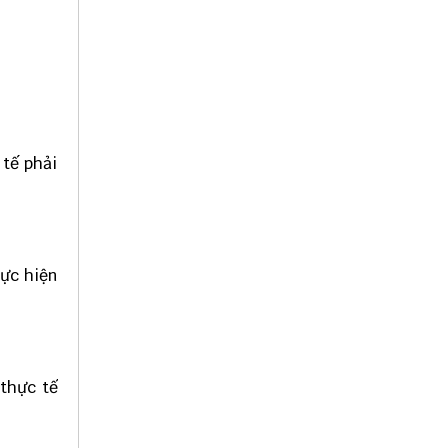
 tế phải
hực hiện
 thực tế