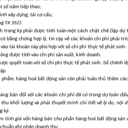
t số năm tiếp theo;
nh xây dựng, tái cơ cấu;
ng TK 352).
anh trong kỳ phải được tính toán một cách chặt chẽ (lập dự 
có bằng chứng hợp lý, tin cậy về các khoản chi phí phải trí
 vào tài khoản này phù hợp với số chi phí thực tế phát sinh
ông được tính vào chi phí sản xuất, kinh doanh.
được quyết toán với số chi phí thực tế phát sinh. Số chênh l
hập.
sản phẩm, hàng hoá bất động sản còn phải tuân thủ thêm cá
hàng bán đối với các khoản chi phí đã có trong dự toán đầu
thu khối lượng và phải thuyết minh chi tiết về lý do, nội 
g kỳ.
tạm tính giá vốn hàng bán cho phần hàng hoá bất động sản
u chuẩn ghi nhận doanh thu.