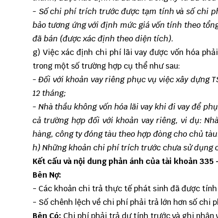
- Số chi phí trích trước được tạm tính và số chi
bảo tương ứng với định mức giá vốn tính theo tổn
đã bán (được xác định theo diện tích).
g) Việc xác định chi phí lãi vay được vốn hóa phả
trong một số trường hợp cụ thể như sau:
- Đối với khoản vay riêng phục vụ việc xây dựng T
12 tháng;
- Nhà thầu không vốn hóa lãi vay khi đi vay để phụ
cả trường hợp đối với khoản vay riêng, vi dụ: Nh
hàng, công ty đóng tàu theo hợp đòng cho chủ tàu.
h) Những khoản chi phí trích trước chưa sử dụng c
Kết cấu và nội dung phản ánh của tài khoản 335 –
Bên Nợ:
- Các khoản chi trả thực tế phát sinh đã được tính 
- Số chênh lệch về chi phí phải trả lớn hơn số chi 
Bên Có:
Chi phí phải trả dự tính trước và ghi nhận 