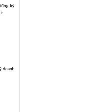
 từng kỳ
i:
kỳ doanh