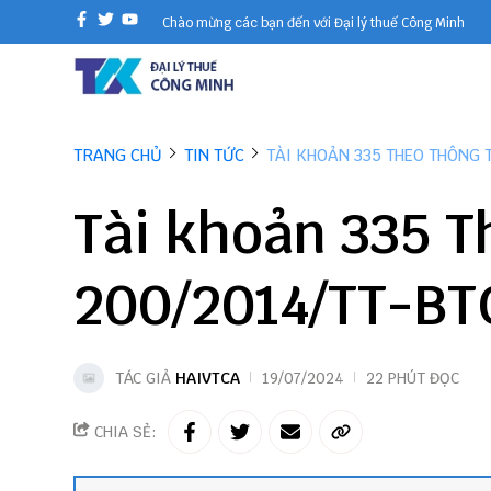
Chào mừng các bạn đến với Đại lý thuế Công Minh
TRANG CHỦ
TIN TỨC
TÀI KHOẢN 335 THEO THÔNG 
Tài khoản 335 T
200/2014/TT-BT
TÁC GIẢ
HAIVTCA
19/07/2024
22 PHÚT ĐỌC
CHIA SẺ: