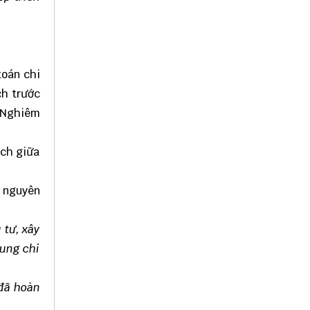
toán chi
ch trước
. Nghiêm
ệch giữa
c nguyên
 tư, xây
dung chi
 đã hoàn