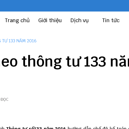
Trang chủ
Giới thiệu
Dịch vụ
Tin tức
 TƯ 133 NĂM 2016
heo thông tư 133 n
 ĐỌC
ành
Thông tư số133 năm 2016
hướng dẫn chế độ kế toán 