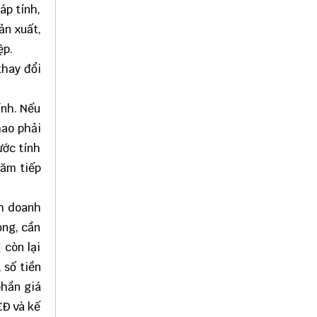
áp tính,
ản xuất,
ệp.
thay đổi
ính. Nếu
hao phải
ước tính
năm tiếp
nh doanh
ỏng, cần
 còn lại
 số tiền
phần giá
CĐ và kế