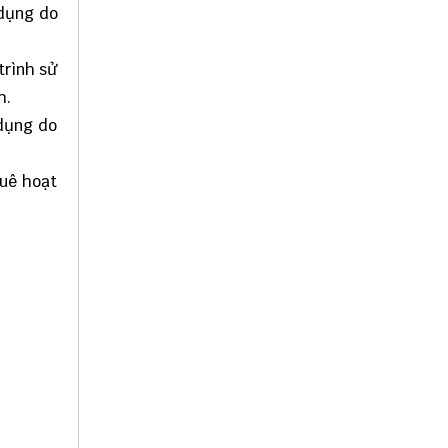
 dụng do
trình sử
h.
 dụng do
huê hoạt