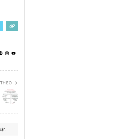
 THEO
uận