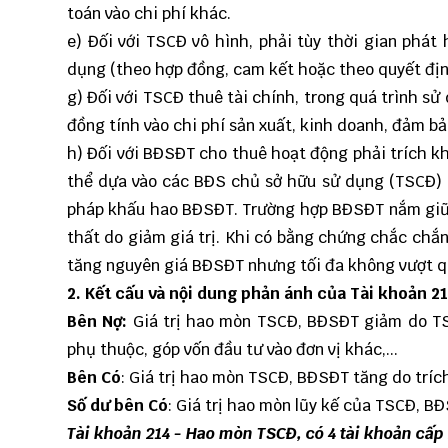
toán vào chi phí khác.
e) Đối với TSCĐ vô hình, phải tùy thời gian phát
dụng (theo hợp đồng, cam kết hoặc theo quyết đị
g) Đối với TSCĐ thuê tài chính, trong quá trình sử
đồng tính vào chi phí sản xuất, kinh doanh, đảm bả
h) Đối với BĐSĐT cho thuê hoạt động phải trích k
thể dựa vào các BĐS chủ sở hữu sử dụng (TSCĐ) c
pháp khấu hao BĐSĐT. Trường hợp BĐSĐT nắm giữ 
thất do giảm giá trị. Khi có bằng chứng chắc chắ
tăng nguyên giá BĐSĐT nhưng tối đa không vượt q
2. Kết cấu và nội dung phản ánh của Tài khoản 2
Bên Nợ:
Giá trị hao mòn TSCĐ, BĐSĐT giảm do TS
phụ thuộc, góp vốn đầu tư vào đơn vị khác,...
Bên Có
: Giá trị hao mòn TSCĐ, BĐSĐT tăng do tríc
Số dư bên Có
: Giá trị hao mòn lũy kế của TSCĐ, B
Tài khoản 214 - Hao mòn TSCĐ, có 4 tài khoản cấp 