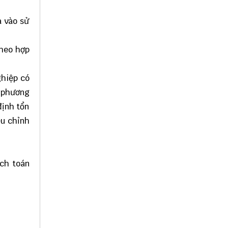
a vào sử
theo hợp
ghiệp có
h phương
định tổn
ều chỉnh
ch toán