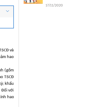
liên kết
17/11/2020
 TSCĐ và
giảm hao
anh (gồm
hao TSCĐ
kỳ; khấu
 Đối với
tính hao