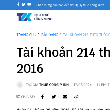
Chào mừng các bạn đến với Đại lý thuế Công Minh
TRANG CHỦ
BÀI ĐĂNG
TÀI KHOẢN 214 THEO THÔNG
Tài khoản 214 t
2016
TÁC GIẢ
THUẾ CÔNG MINH
17/07/2024
11 PHÚT
CHIA SẺ:
Ngày 26 tháng 08 năm 2016, Bộ tài chính bàn h