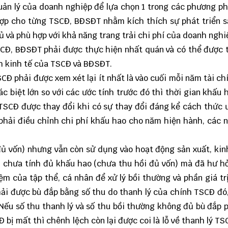
quản lý của doanh nghiệp để lựa chọn 1 trong các phương ph
hợp cho từng TSCĐ, BĐSĐT nhằm kích thích sự phát triển s
ủ và phù hợp với khả năng trang trải chi phí của doanh nghi
Đ, BĐSĐT phải được thực hiện nhất quán và có thể được 
ch kinh tế của TSCĐ và BĐSĐT.
Đ phải được xem xét lại ít nhất là vào cuối mỗi năm tài ch
c biệt lớn so với các ước tính trước đó thì thời gian khấu 
SCĐ được thay đổi khi có sự thay đổi đáng kể cách thức 
, phải điều chỉnh chi phí khấu hao cho năm hiện hành, các 
đủ vốn) nhưng vẫn còn sử dụng vào hoạt động sản xuất, ki
Đ chưa tính đủ khấu hao (chưa thu hồi đủ vốn) mà đã hư h
ệm của tập thể, cá nhân để xử lý bồi thường và phần giá trị
i được bù đắp bằng số thu do thanh lý của chính TSCĐ đó,
Nếu số thu thanh lý và số thu bồi thường không đủ bù đắp 
Đ bị mất thì chênh lệch còn lại được coi là lỗ về thanh lý TS