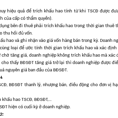
 huy hiệu quả để trích khấu hao tính từ khi TSCĐ được đư
nh của cấp có thẩm quyền).
 dụng bên đi thuê phải trích khấu hao trong thời gian thuê 
o thu hồi đủ vốn.
hấu hao và ghi nhận vào giá vốn hàng bán trong kỳ. Doanh n
ùng loại để ước tính thời gian trích khấu hao và xác địn
chờ tăng giá, doanh nghiệp không trích khấu hao mà xác 
n cho thấy BĐSĐT tăng giá trở lại thì doanh nghiệp được đi
uá nguyên giá ban đầu của BĐSĐT.
14
CĐ, BĐSĐT thanh lý, nhượng bán, điều động cho đơn vị hạ
h khấu hao TSCĐ, BĐSĐT,...
ĐSĐT hiện có cuối kỳ ở doanh nghiệp.
2: