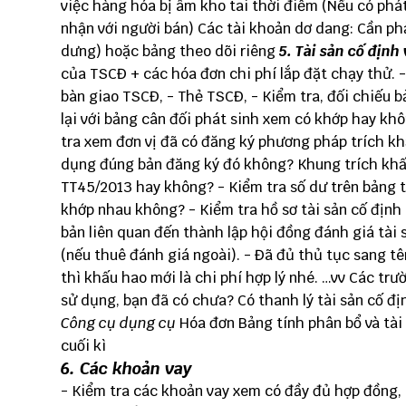
việc hàng hóa bị âm kho tai thời điểm (Nếu có phát
nhận với người bán) Các tài khoản dơ dang: Cần phải
dưng) hoặc bảng theo dõi riêng
5. Tài sản cố định
của TSCĐ + các hóa đơn chi phí lắp đặt chạy thử. 
bàn giao TSCĐ, - Thẻ TSCĐ, - Kiểm tra, đối chiếu b
lại với bảng cân đối phát sinh xem có khớp hay khô
tra xem đơn vị đã có đăng ký phương pháp trích kh
dụng đúng bản đăng ký đó không? Khung trích khấ
TT45/2013 hay không? - Kiểm tra số dư trên bảng t
khớp nhau không? - Kiểm tra hồ sơ tài sản cố định 
bản liên quan đến thành lập hội đồng đánh giá tài 
(nếu thuê đánh giá ngoài). - Đã đủ thủ tục sang t
thì khấu hao mới là chi phí hợp lý nhé. …vv Các trư
sử dụng, bạn đã có chưa? Có thanh lý tài sản cố đ
Công cụ dụng cụ
Hóa đơn Bảng tính phân bổ và tài 
cuối kì
6. Các khoản vay
- Kiểm tra các khoản vay xem có đầy đủ hợp đồng, 