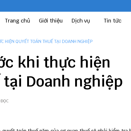
Trang chủ
Giới thiệu
Dịch vụ
Tin tức
C HIỆN QUYẾT TOÁN THUẾ TẠI DOANH NGHIỆP
ớc khi thực hiện
 tại Doanh nghiệp
 ĐỌC
 quyết toán thuế năm của cơ quan thuế sẽ phải kiểm tra 