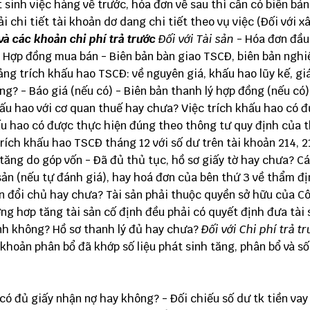
 sinh việc hàng về trước, hóa đơn về sau thì cần có biên bản
 chi tiết tài khoản dơ dang chi tiết theo vụ việc (Đối với x
 và các khoản chi phí trả trước
Đối với Tài sản
- Hóa đơn đầu
- Hợp đồng mua bán - Biên bản bàn giao TSCĐ, biên bản ngh
ảng trích khấu hao TSCĐ: về nguyên giá, khấu hao lũy kế, giá
ng? - Báo giá (nếu có) - Biên bản thanh lý hợp đồng (nếu có
ấu hao với cơ quan thuế hay chưa? Việc trích khấu hao có 
u hao có được thực hiện đúng theo thông tư quy định của 
rích khấu hao TSCĐ tháng 12 với số dư trên tài khoản 214, 2
tăng do góp vốn - Đã đủ thủ tục, hồ sơ giấy tờ hay chưa? Cá
sản (nếu tự đánh giá), hay hoá đơn của bên thứ 3 về thẩm đị
ên đổi chủ hay chưa? Tài sản phải thuộc quyền sở hữu của C
ờng hơp tăng tài sản cố định đều phải có quyết định đưa tài 
ịnh không? Hồ sơ thanh lý đủ hay chưa?
Đối với Chi phí trả tr
khoản phân bổ đã khớp số liệu phát sinh tăng, phân bổ và s
có đủ giấy nhận nợ hay không? - Đối chiếu số dư tk tiền vay