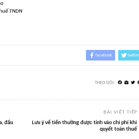
ào
 thuế TNDN
facebook
twitter
THEO DÕI:
BÀI VIẾT TIẾP
a, đầu
Lưu ý về tiền thưởng được tính vào chi phí khi
quyết toán thuế