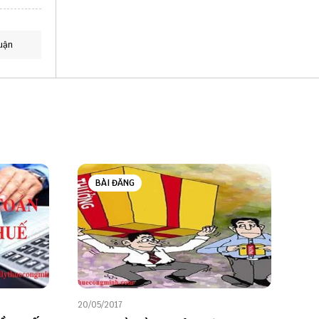
uận
BÀI ĐĂNG
20/05/2017