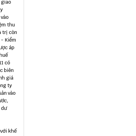
 giao
ây
 vào
iệm thu
 trị còn
) - Kiểm
được áp
thuế
11 có
c biên
nh giá
ông ty
sản vào
ước,
ố dư
 với khế