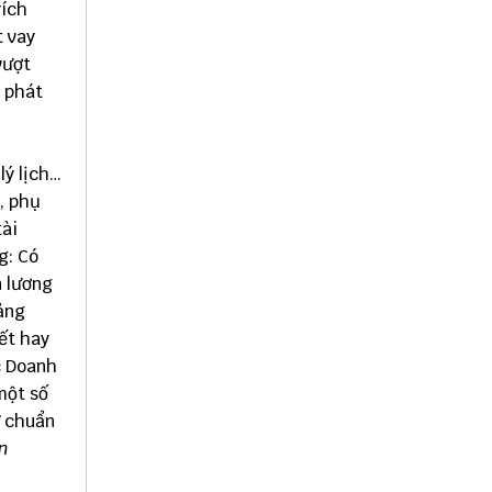
rích
t vay
vượt
 phát
lý lịch…
, phụ
tài
g: Có
n lương
ảng
ết hay
c Doanh
một số
ự chuẩn
an