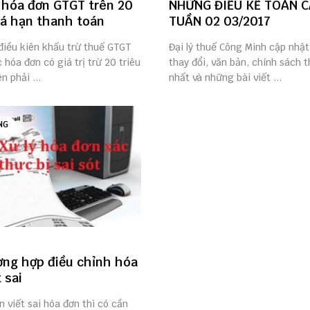
 hóa đơn GTGT trên 20
NHỮNG ĐIỀU KẾ TOÁN C
uá hạn thanh toán
TUẦN 02 03/2017
điều kiên khấu trừ thuế GTGT
Đại lý thuế Công Minh cập nhậ
c hóa đơn có giá trị trừ 20 triêu
thay đổi, văn bản, chính sách 
n phải ...
nhất và những bài viết ...
NG
ờng hợp điều chỉnh hóa
 sai
n viết sai hóa đơn thì có cần