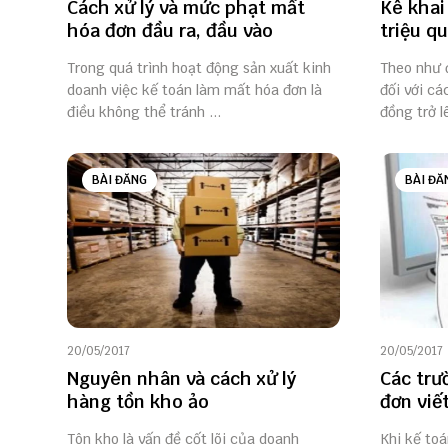
Cách xử lý và mức phạt mất
Kê khai
hóa đơn đầu ra, đầu vào
triệu q
Trong quá trình hoạt động sản xuất kinh
Theo như 
doanh việc kế toán làm mất hóa đơn là
đối với cá
điều không thể tránh ...
đồng trở lê
BÀI ĐĂNG
BÀI ĐĂ
20/05/2017
20/05/2017
Nguyên nhân và cách xử lý
Các trư
hàng tồn kho ảo
đơn viết
Tôn kho là vấn đề cốt lõi của doanh
Khi kế toá