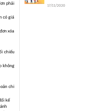
liên kết
đơn phải
17/11/2020
n có giá
 đơn xóa
ối chiếu
ệp không
hoản chi
đối kế
ránh