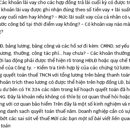
ác khoản lãi vay cho các hợp đồng trả lãi cuối kỳ có được t
c khoản lãi vay được ghi nhận đúng theo số tiền vay + lãi suấ
vay cuối năm hay không? - Mức lãi suất vay của cá nhân có 
ước công bố tại thời điểm vay không? - Có khoản vay nào mà
g?
Đ, bảng lương, bảng công và các hồ sơ đi kèm: CMND, sơ yếu 
 lương, thưởng, công tác phí… hay chưa? - Các khoản thưởng
i lao động phải được thể hiện rõ trong HĐLĐ hoặc quy chế 
ể của Công ty. - Kiểm tra tính hợp lý của các chứng từ lươn
g quyết toán thuế TNCN với tổng lương trên bảng thanh toá
hoản trích theo lương có được thể hiện trên hợp đồng LĐ, b
ệu dư bên có TK 334 các năm trong kế hoạch quyết toán đã h
G. Đây là khoản nếu không có thĩe bị cơ quan thuế hỏi hoặ
ùng với cơ quan bảo hiểm Trên đây là một số kinh nghiệm và 
rong danh sach quyết toán thuế năm. Doanh nghiệp cần có s
 bớt các sai sót về thuế
Mời các bạn một số bài viết liên qu
 toán