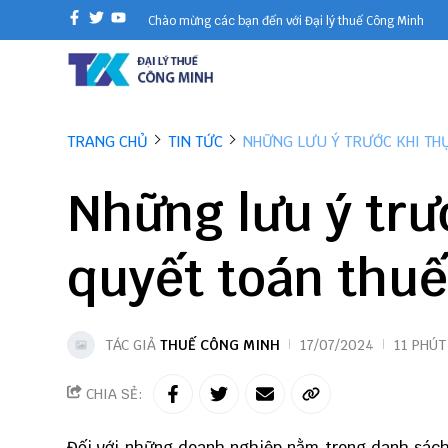
Chào mừng các bạn đến với Đại lý thuế Công Minh
TRANG CHỦ
TIN TỨC
NHỮNG LƯU Ý TRƯỚC KHI THỰ
Những lưu ý trư
quyết toán thuế
TÁC GIẢ
THUẾ CÔNG MINH
17/07/2024
11 PHÚT
CHIA SẺ:
Đối với những doanh nghiệp nằm trong danh sách