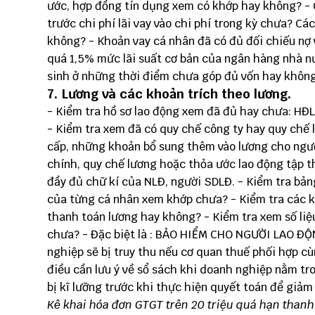
ước, hợp đồng tín dụng xem có khớp hay không? - C
trước chi phí lãi vay vào chi phí trong kỳ chưa? Cá
không? - Khoản vay cá nhân đã có đủ đối chiếu nợ 
quá 1,5% mức lãi suất cơ bản của ngân hàng nhà n
sinh ở những thời điểm chưa góp đủ vốn hay khôn
7. Lương và các khoản trích theo lương.
- Kiểm tra hồ sơ lao động xem đã đủ hay chưa: HĐL
- Kiểm tra xem đã có quy chế công ty hay quy chế
cấp, những khoản bổ sung thêm vào lương cho ngườ
chính, quy chế lương hoặc thỏa ước lao động tập th
đầy đủ chữ kí của NLĐ, người SDLĐ. - Kiểm tra bản
của từng cá nhân xem khớp chưa? - Kiểm tra các k
thanh toán lương hay không? - Kiểm tra xem số li
chưa? - Đặc biệt là : BẢO HIỂM CHO NGƯỜI LAO ĐỘN
nghiệp sẽ bị truy thu nếu cơ quan thuế phối hợp c
điều cần lưu ý về sổ sách khi doanh nghiệp nằm t
bị kĩ lưỡng trước khi thực hiện quyết toán để giảm
Kê khai hóa đơn GTGT trên 20 triệu quá hạn thanh