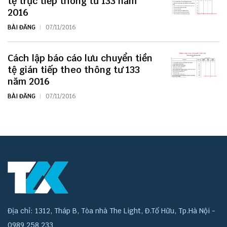
tệ trực tiếp thông tư 133 năm
2016
BÀI ĐĂNG
07/11/2016
Cách lập báo cáo lưu chuyển tiền
tệ gián tiếp theo thông tư 133
năm 2016
BÀI ĐĂNG
07/11/2016
Địa chỉ: 1312, Tháp B, Tòa nhà The Light, Đ.Tố Hữu, Tp.Hà Nội -
0989 258 233