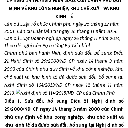
CP NGÀY 14 THÁNG 3 NĂM 2008 CỦA CHÍNH PHỦ QUY
ĐỊNH VỀ KHU CÔNG NGHIỆP, KHU CHẾ XUẤT VÀ KHU
KINH TẾ
Căn cứ Luật T
ổ
chức Ch
í
nh phủ ngày 25 tháng 12 năm
2001;
Căn cứ Luật Đầu tư ngày 26 tháng 11 năm 2014;
Căn cứ Luật Doanh nghiệp ngày 26 tháng 11 năm 2014;
Theo đề nghị của Bộ trưởng Bộ Tài ch
í
nh,
Chính phủ ban hành Nghị định sửa đổi, b
ổ
sung Điều
21 Nghị định số 29/2008/NĐ-CP ngày 14 tháng 3 năm
2008 của Chính phủ quy định về khu công nghiệp, khu
chế xuất và khu kinh tế đã được sửa đổi, bổ sung tại
Nghị định s
ố 1
64/2013/NĐ-CP ngày 12 tháng
11
năm
2013.
Điều 1. Sửa đổi, bổ sung Điều 21 Nghị định số
29/2008/NĐ-CP ngày 14 tháng 3 năm 2008 của Chính
phủ quy định về khu công nghiệp, khu chế xuất và
khu kinh tế đã được sửa đổi, bổ sung tại Nghị định số