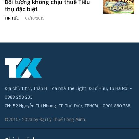
Đối tượng không chịu thuế Tiêu
thụ đặc biệt
TIN TỨC
07/10/2015
Địa chỉ: 1312, Tháp B, Tòa nhà The Light, Đ.Tố Hữu, Tp.Hà Nội -
0989 258 233
CN: 52 Nguyễn Thị Nhung, TP Thủ Đức, TPHCM - 0901 880 768
©2015- 2023 by Đại Lý Thuế Công Minh.