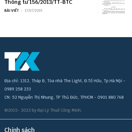
Thông tư 156/2013/TT-BTC
BÀI VIẾT
17/07/2015
Địa chỉ: 1312, Tháp B, Tòa nhà The Light, Đ.Tố Hữu, Tp.Hà Nội -
0989 258 233
CN: 52 Nguyễn Thị Nhung, TP Thủ Đức, TPHCM - 0901 880 768
©2015- 2023 by Đại Lý Thuế Công Minh.
Chính sách