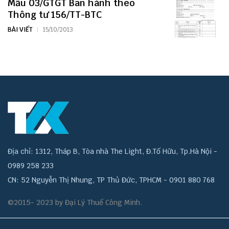
Mẫu 03/GTGT Ban hành theo
Thông tư 156/TT-BTC
BÀI VIẾT
15/10/2013
Địa chỉ: 1312, Tháp B, Tòa nhà The Light, Đ.Tố Hữu, Tp.Hà Nội -
0989 258 233
CN: 52 Nguyễn Thị Nhung, TP Thủ Đức, TPHCM - 0901 880 768
©2015- 2023 by Đại Lý Thuế Công Minh.