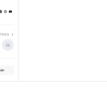
 THEO
uận