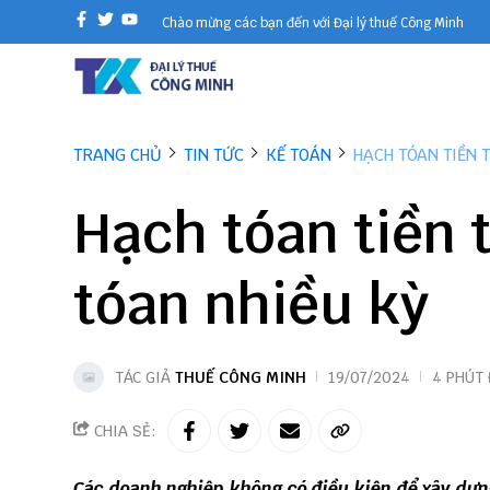
Chào mừng các bạn đến với Đại lý thuế Công Minh
TRANG CHỦ
TIN TỨC
KẾ TOÁN
HẠCH TÓAN TIỀN 
Hạch tóan tiền 
tóan nhiều kỳ
TÁC GIẢ
THUẾ CÔNG MINH
19/07/2024
4 PHÚT
CHIA SẺ:
Các doanh nghiệp không có điều kiện để xây dựn