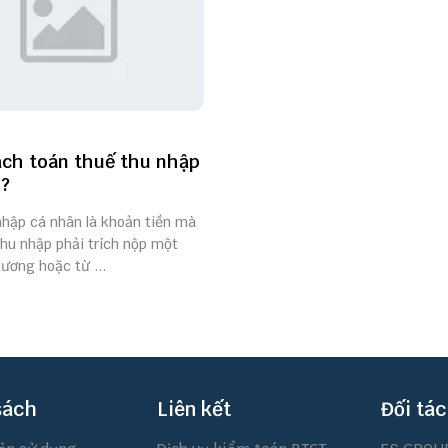
ch toán thuế thu nhập
?
nhập cá nhân là khoản tiền mà
hu nhập phải trích nộp một
lương hoặc từ ...
sách
Liên kết
Đối tác