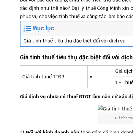
xác định như thế nào?
Đại lý thuế
Công Minh
xin c
phục vụ cho việc tính thuế và công tác
làm báo cáo
Mục lục
Giá tính thuế tiêu thụ đặc biệt đối với dịch vụ
Giá tính thuế tiêu thụ đặc biệt đối với dịc
Giá dịc
Giá tính thuế TTĐB
=
1 + Thu
Giá dịch vụ chưa có thuế GTGT làm căn cứ xác đị
Giá tính th
a)
Đối với kinh doanh gôn
(bao gồm cả kinh doanh