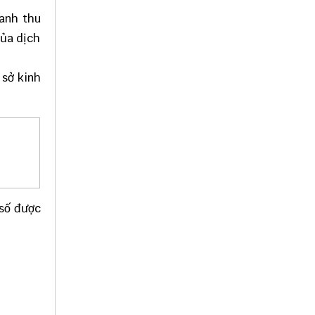
oanh thu
của dịch
 sở kinh
 số được