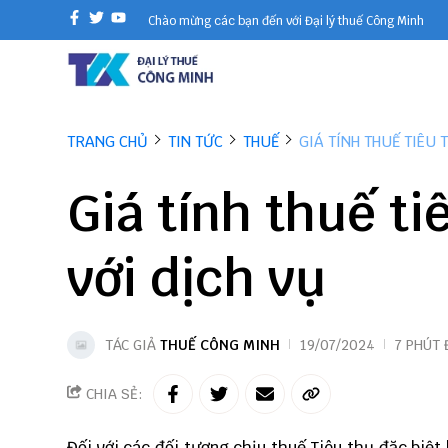
Chào mừng các bạn đến với Đại lý thuế Công Minh
TRANG CHỦ
TIN TỨC
THUẾ
GIÁ TÍNH THUẾ TIÊU 
Giá tính thuế ti
với dịch vụ
TÁC GIẢ
THUẾ CÔNG MINH
19/07/2024
7 PHÚT
CHIA SẺ:
Đối với các đối tượng chịu thuế Tiêu thụ đặc biệt 