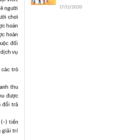
liên kết
17/11/2020
uê người
ười chơi
ược hoàn
ược hoàn
huộc đối
 dịch vụ
 các trò
oanh thu
thu được
 đổi trả
(-) tiền
giải trí