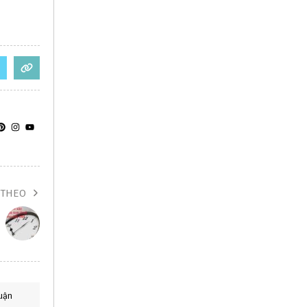
 THEO
uận