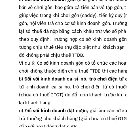
bán vé chơi gôn, bao gồm cả tiền bán vé tập gôn, 
giúp việc trong khi chơi gôn (caddy), tiền ký quỹ 
gôn, hội viên trả cho cơ sở kinh doanh gôn. Trườn
lại số thuế đã nộp bằng cách khấu trừ vào số phả
theo quy định. Trường hợp cơ sở kinh doanh gôn
tượng chịu thuế tiêu thụ đặc biệt như: khách sạn,
đó không phải chịu thuế TTĐB.
Ví dụ 9: Cơ sở kinh doanh gôn có tổ chức các hoạ
chơi không thuộc diện chịu thuế TTĐB thì các hàn
b)
Đối với kinh doanh ca-si-nô, trò chơi điện tử 
từ kinh doanh ca-si-nô, trò chơi điện tử có thưở
(chưa có thuế GTGT) do đổi cho khách trước khi ch
lại khách hàng.
c) Đ
ối với kinh doanh đặt cược,
giá làm căn cứ xá
trả thưởng cho khách hàng (giá chưa có thuế GTGT
gắn với hoạt động đặt cược.