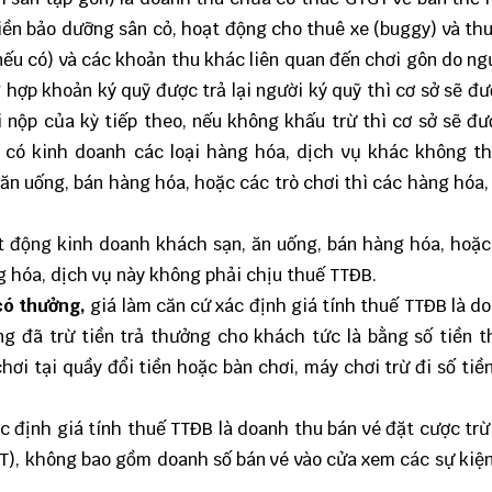
tiền bảo dưỡng sân cỏ, hoạt động cho thuê xe (buggy) và th
(nếu có) và các khoản thu khác liên quan đến chơi gôn do ng
g hợp khoản ký quỹ được trả lại người ký quỹ thì cơ sở sẽ đ
i nộp của kỳ tiếp theo, nếu không khấu trừ thì cơ sở sẽ đ
 có kinh doanh các loại hàng hóa, dịch vụ khác không t
 ăn uống, bán hàng hóa, hoặc các trò chơi thì các hàng hóa,
t động kinh doanh khách sạn, ăn uống, bán hàng hóa, hoặc
g hóa, dịch vụ này không phải chịu thuế TTĐB.
có thưởng,
giá làm căn cứ xác định giá tính thuế TTĐB là d
ng đã trừ tiền trả thưởng cho khách tức là bằng số tiền 
ơi tại quầy đổi tiền hoặc bàn chơi, máy chơi trừ đi số tiền
c định giá tính thuế TTĐB là doanh thu bán vé đặt cược trừ 
), không bao gồm doanh số bán vé vào cửa xem các sự kiện 