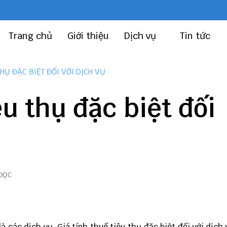
Trang chủ
Giới thiệu
Dịch vụ
Tin tức
THỤ ĐẶC BIỆT ĐỐI VỚI DỊCH VỤ
êu thụ đặc biệt đối
 ĐỌC
là các dịch vụ, Giá tính thuế tiêu thụ đặc biệt đối với dịch