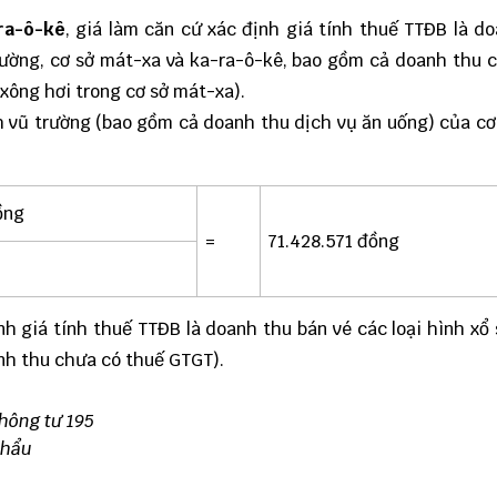
-ra-ô-kê
, giá làm căn cứ xác định giá tính thuế TTĐB là d
ường, cơ sở mát-xa và ka-ra-ô-kê, bao gồm cả doanh thu 
 xông hơi trong cơ sở mát-xa).
 vũ trường (bao gồm cả doanh thu dịch vụ ăn uống) của cơ
ồng
=
71.428.571 đồng
ịnh giá tính thuế TTĐB là doanh thu bán vé các loại hình xổ
nh thu chưa có thuế GTGT).
thông tư 195
khẩu