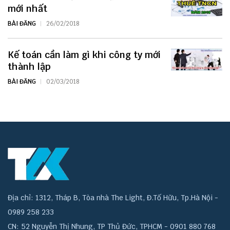
mới nhất
BÀI ĐĂNG
26/02/2018
Kế toán cần làm gì khi công ty mới
thành lập
BÀI ĐĂNG
02/03/2018
Địa chỉ: 1312, Tháp B, Tòa nhà The Light, Đ.Tố Hữu, Tp.Hà Nội -
0989 258 233
CN: 52 Nguyễn Thị Nhung, TP Thủ Đức, TPHCM - 0901 880 768