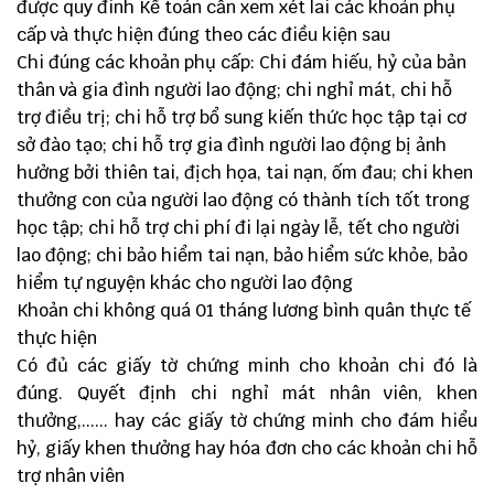
được quy đinh Kế toán cần xem xét lai các khoản phụ
cấp và thực hiện đúng theo các điều kiện sau
Chi đúng các khoản phụ cấp: Chi đám hiếu, hỷ của bản
thân và gia đình người lao động; chi nghỉ mát, chi hỗ
trợ điều trị; chi hỗ trợ bổ sung kiến thức học tập tại cơ
sở đào tạo; chi hỗ trợ gia đình người lao động bị ảnh
hưởng bởi thiên tai, địch họa, tai nạn, ốm đau; chi khen
thưởng con của người lao động có thành tích tốt trong
học tập; chi hỗ trợ chi phí đi lại ngày lễ, tết cho người
lao động; chi bảo hiểm tai nạn, bảo hiểm sức khỏe, bảo
hiểm tự nguyện khác cho người lao động
Khoản chi không quá 01 tháng lương bình quân thực tế
thực hiện
Có đủ các giấy tờ chứng minh cho khoản chi đó là
đúng. Quyết định chi nghỉ mát nhân viên, khen
thưởng,...... hay các giấy tờ chứng minh cho đám hiểu
hỷ, giấy khen thưởng hay hóa đơn cho các khoản chi hỗ
trợ nhân viên