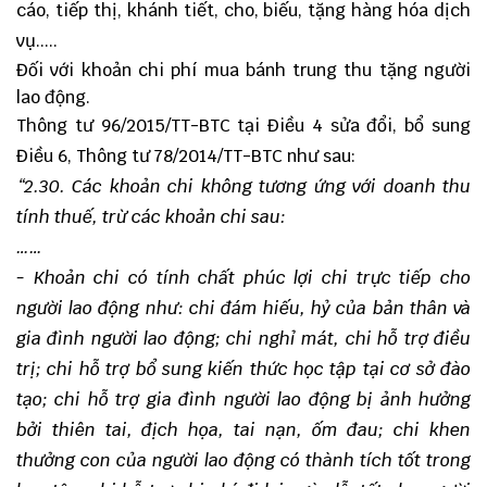
cáo, tiếp thị, khánh tiết, cho, biếu, tặng hàng hóa dịch
vụ.....
Đối với khoản chi phí mua bánh trung thu tặng người
lao động.
Thông tư 96/2015/TT-BTC tại Điều 4 sửa đổi, bổ sung
Điều 6, Thông tư 78/2014/TT-BTC như sau:
“
2.
30
. Các khoản chi không tương ứng với doanh thu
tính thuế, trừ các khoản chi sau:
……
- Khoản chi có tính chất phúc lợi chi trực tiếp cho
người lao động như: chi đám hiếu, hỷ của bản thân và
gia đình người lao động; chi nghỉ mát, chi hỗ trợ điều
trị; chi hỗ trợ bổ sung kiến thức học tập tại cơ sở đào
tạo; chi hỗ trợ gia đình người lao động bị ảnh hưởng
bởi thiên tai, địch họa, tai nạn, ốm đau; chi khen
thưởng con của người lao động có thành tích tốt trong