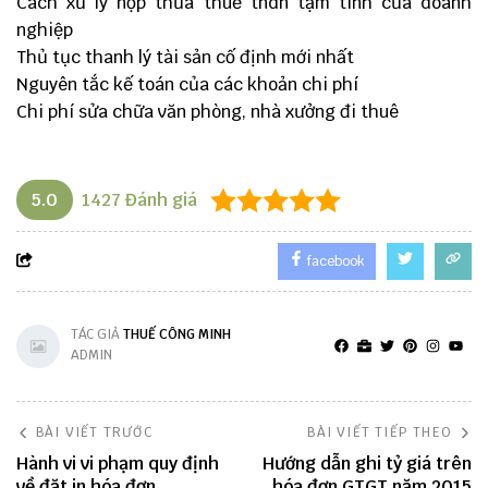
Cách xử lý nộp thừa thuế tndn tạm tính của doanh
nghiệp
Thủ tục thanh lý tài sản cố định mới nhất
Nguyên tắc kế toán của các khoản chi phí
Chi phí sửa chữa văn phòng, nhà xưởng đi thuê
5.0
1427
Đánh giá
facebook
TÁC GIẢ
THUẾ CÔNG MINH
ADMIN
BÀI VIẾT TRƯỚC
BÀI VIẾT TIẾP THEO
Hành vi vi phạm quy định
Hướng dẫn ghi tỷ giá trên
về đặt in hóa đơn
hóa đơn GTGT năm 2015