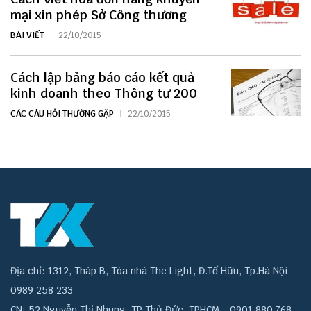
mại xin phép Sở Công thương
BÀI VIẾT
22/10/2015
Cách lập bảng báo cáo kết quả
kinh doanh theo Thông tư 200
CÁC CÂU HỎI THƯỜNG GẶP
22/10/2015
Địa chỉ: 1312, Tháp B, Tòa nhà The Light, Đ.Tố Hữu, Tp.Hà Nội -
0989 258 233
CN: 52 Nguyễn Thị Nhung, TP Thủ Đức, TPHCM - 0901 880 768