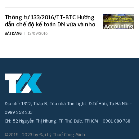
Thông tư 133/2016/TT-BTC Hướng
dẫn chế độ kế toán DN vừa và nhỏ
BÀI ĐĂNG
13/09/2016
Địa chỉ: 1312, Tháp B, Tòa nhà The Light, Đ.Tố Hữu, Tp.Hà Nội -
0989 258 233
CN: 52 Nguyễn Thị Nhung, TP Thủ Đức, TPHCM - 0901 880 768
©2015- 2023 by Đại Lý Thuế Công Minh.