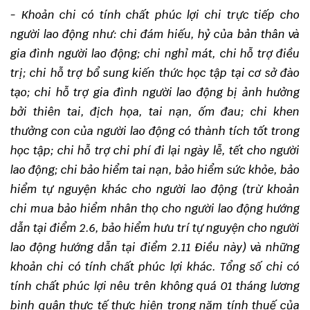
- Khoản chi có tính chất phúc lợi chi trực tiếp cho
người lao động như: chi đám hiếu, hỷ của bản thân và
gia đình người lao động; chi nghỉ mát, chi hỗ trợ điều
trị; chi hỗ trợ bổ sung kiến thức học tập tại cơ sở đào
tạo; chi hỗ trợ gia đình người lao động bị ảnh hưởng
bởi thiên tai, địch họa, tai nạn, ốm đau; chi khen
thưởng con của người lao động có thành tích tốt trong
học tập; chi hỗ trợ chi phí đi lại ngày lễ, tết cho người
lao động; chi bảo hiểm tai nạn, bảo hiểm sức khỏe, bảo
hiểm tự nguyện khác cho người lao động (
trừ khoản
chi mua bảo hiểm nhân thọ cho người lao động hướng
dẫn tại điểm 2.6, bảo hiểm hưu trí tự nguyện cho người
lao động hướng dẫn tại điểm 2.11 Điều này)
và những
khoản chi có tính chất phúc lợi khác. Tổng số chi có
tính chất phúc lợi nêu trên không quá 01 tháng lương
bình quân thực tế thực hiện trong năm tính thuế của