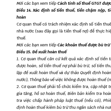
Mời các bạn xem tiếp
Cách tính số thuế GTGT đượ
Điều 14. Xác định số tiền thuế, tiền chậm nộp, t
hoàn
Cơ quan thuế có trách nhiệm xác định số tiền thu
nhà nước (sau đây gọi là tiền thuế nợ) để thực hi
thuế.
Mời các bạn xem tiếp
Các khoản thuế được bù trừ
Điều 15. Đề xuất hoàn thuế
1.
Cơ quan
thuế
căn cứ kết quả xác định số tiền t
được hoàn, số tiền thuế nợ phải bù trừ, số tiền th
lập đề xuất hoàn thuế và dự thảo Quyết định hoà
nước), Thông báo về việc không được hoàn thuế (n
2.
Cơ quan
thuế
phải tổ chức
kiểm tra, cập nhật t
gia tăng, hồ sơ hoàn thuế, Biên bản kiểm tra hoà
tra việc chấp hành pháp luật thuế (nếu có), Ph
định hoàn thuế kiêm bù trừ thu ngân sách nhà nướ