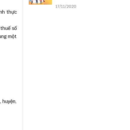
liên kết
17/11/2020
ảnh thực
 thuế số
sung một
, huyện,