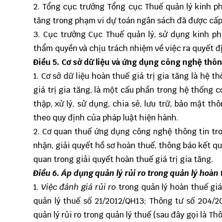
2. Tổng cục trưởng Tổng cục Thuế quản lý kinh phí
tăng trong phạm vi dự toán ngân sách đã được cấ
3. Cục trưởng Cục Thuế quản lý, sử dụng kinh ph
thẩm quyền và chịu trách nhiệm về việc ra quyết đ
Điều 5. Cơ sở dữ liệu và ứng dụng công nghệ thông
1. Cơ sở dữ liệu hoàn thuế giá trị gia tăng là hệ 
giá trị gia tăng, là một cấu phần trong hệ thống 
thập, xử lý, sử dụng, chia sẻ, lưu trữ, bảo mật th
theo quy định của pháp luật hiện hành.
2. Cơ quan thuế ứng dụng công nghệ thông tin tron
nhận, giải quyết hồ sơ hoàn thuế, thông báo kết quả
quan trong giải quyết hoàn thuế giá trị gia tăng.
Điều 6. Áp dụng quản lý rủi ro trong quản lý hoàn t
1.
Việc đánh giá rủi ro
trong quản lý hoàn thuế giá
quản lý thuế số 21/2012/QH13; Thông tư số 204/2
quản lý rủi ro trong quản lý thuế (sau đây gọi là 