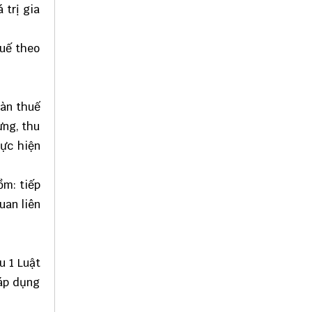
 trị gia
huế theo
oàn thuế
ựng, thu
hực hiện
ồm: tiếp
uan liên
u 1 Luật
 áp dụng