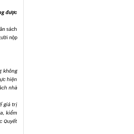
ăng được
gân sách
gười nộp
ng không
hực hiện
sách nhà
 giá trị
ra, kiểm
ặc Quyết