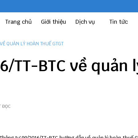
Trang chủ
Giới thiệu
Dịch vụ
Tin tức
 VỀ QUẢN LÝ HOÀN THUẾ GTGT
6/TT-BTC về quản l
T ĐỌC
 Thông tư 99/2016/TT-BTC hướng dẫn về quản lý hoàn thuế 