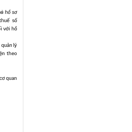
và hồ sơ
thuế số
i với hồ
 quản lý
iện theo
 cơ quan