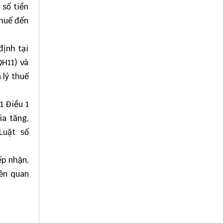
 số tiền
thuế đến
định tại
QH11) và
 lý thuế
1 Điều 1
ia tăng,
Luật số
ếp nhận,
iên quan