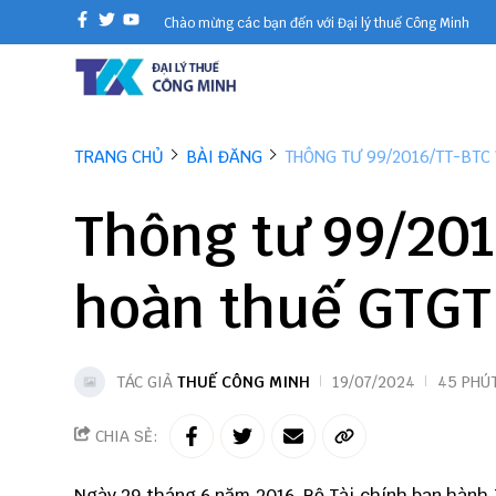
Chào mừng các bạn đến với Đại lý thuế Công Minh
TRANG CHỦ
BÀI ĐĂNG
THÔNG TƯ 99/2016/TT-BTC
Thông tư 99/201
hoàn thuế GTGT
TÁC GIẢ
THUẾ CÔNG MINH
19/07/2024
45 PHÚ
CHIA SẺ:
Ngày 29 tháng 6 năm 2016, Bộ Tài chính ban hành