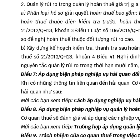
2.
Quản lý rủi ro trong quản lý hoàn thuế giá trị gia
a) Phân loại hồ sơ
giải quyết
hoàn thuế bao gồm: h
hoàn thuế thuộc diện kiểm tra trước, hoàn t
21/2012/QH13, khoản 3 Điều 1 Luật số 106/2016/QH
sơ đề nghị hoàn thuế thuộc đối tượng rủi ro cao.
b) Xây dựng kế hoạch kiểm tra, thanh tra sau hoàn 
thuế số 21/2012/QH13, khoản 4 Điều 41 Nghị địn
nguyên tắc quản lý rủi ro trong thời hạn mười năm,
Điều 7:
Áp dụng biện pháp nghiệp vụ hải quan đối 
Khi có những thông tin liên quan đến hải quan, Cơ
hải quan như sau:
Mời các bạn xem tiếp
:
Cách áp dụng nghiệp vụ hải 
Điều 8. Áp dụng biện pháp nghiệp vụ quản lý hoàn 
Cơ quan thuế sẽ đánh giá và áp dụng các nghiệp vụ 
Mời các bạn xem tiếp
:
Trường hợp áp dụng quản lý
Điều 9. Trách nhiệm của cơ quan thuế trong việc ti