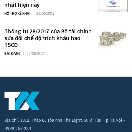
nhất hiện nay
HỖ TRỢ KÊ KHAI
22/05/2017
Thông tư 28/2017 của Bộ tài chính
sửa đổi chế độ trích khấu hao
TSCĐ
BÀI ĐĂNG
22/05/2017
Địa chỉ: 1312, Tháp B, Tòa nhà The Light, Đ.Tố Hữu, Tp.Hà Nội -
0989 258 233