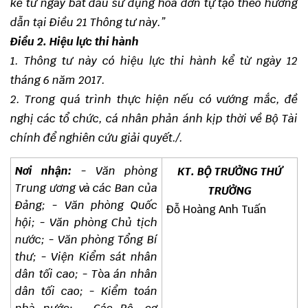
kể từ ngày bắt đầu sử dụng hóa đơn tự tạo theo hướng
dẫn tại Điều 21 Thông tư này.”
Điều 2. Hiệu lực thi hành
1. Thông tư này có hiệu lực thi hành kể từ ngày 12
tháng 6 năm 2017.
2. Trong quá trình thực hiện nếu có vướng mắc, đề
nghị các tổ chức, cá nhân phản ánh kịp thời về Bộ Tài
chính để nghiên cứu giải quyết./.
Nơi nhận:
- Văn phòng
KT. BỘ TRƯỞNG THỨ
Trung ương và các Ban của
TRƯỞNG
Đảng; - Văn phòng Quốc
Đỗ Hoàng Anh Tuấn
hội; - Văn phòng Chủ tịch
nước; - Văn phòng Tổng Bí
thư; - Viện Kiểm sát nhân
dân tối cao; - T
òa
án nhân
dân tối cao; - Kiểm toán