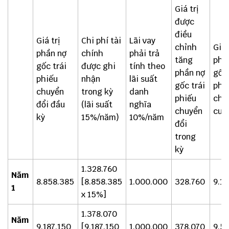
Giá trị
được
điều
Giá trị
Chi phí tài
Lãi vay
chỉnh
Giá 
phần nợ
chính
phải trả
tăng
phầ
gốc trái
được ghi
tính theo
phần nợ
gốc 
phiếu
nhận
lãi suất
gốc trái
phi
chuyển
trong kỳ
danh
phiếu
chu
đổi đầu
(lãi suất
nghĩa
chuyển
cuối
kỳ
15%/năm)
10%/năm
đổi
trong
kỳ
1.328.760
Năm
8.858.385
[8.858.385
1.000.000
328.760
9.18
1
x 15%]
1.378.070
Năm
9.187.150
[9.187.150
1.000.000
378.070
9.5