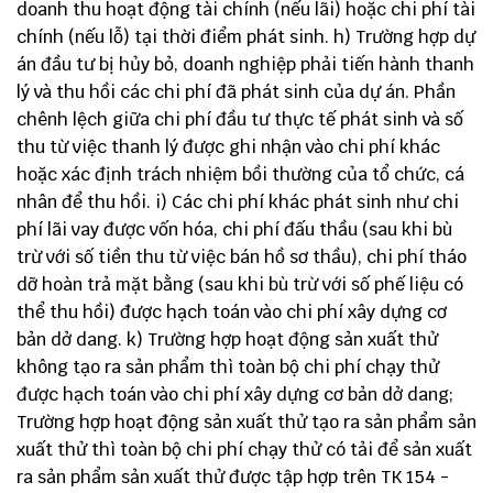
doanh thu hoạt động tài chính (nếu lãi) hoặc chi phí tài
chính (nếu lỗ) tại thời điểm phát sinh. h) Trường hợp dự
án đầu tư bị hủy bỏ, doanh nghiệp phải tiến hành thanh
lý và thu hồi các chi phí đã phát sinh của dự án. Phần
chênh lệch giữa chi phí đầu tư thực tế phát sinh và số
thu từ việc thanh lý được ghi nhận vào chi phí khác
hoặc xác định trách nhiệm bồi thường của tổ chức, cá
nhân để thu hồi. i) Các chi phí khác phát sinh như chi
phí lãi vay được vốn hóa, chi phí đấu thầu (sau khi bù
trừ với số tiền thu từ việc bán hồ sơ thầu), chi phí tháo
dỡ hoàn trả mặt bằng (sau khi bù trừ với số phế liệu có
thể thu hồi) được hạch toán vào chi phí xây dựng cơ
bản dở dang. k) Trường hợp hoạt động sản xuất thử
không tạo ra sản phẩm thì toàn bộ chi phí chạy thử
được hạch toán vào chi phí xây dựng cơ bản dở dang;
Trường hợp hoạt động sản xuất thử tạo ra sản phẩm sản
xuất thử thì toàn bộ chi phí chạy thử có tải để sản xuất
ra sản phẩm sản xuất thử được tập hợp trên TK 154 -