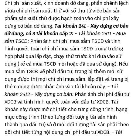
Chi phí sản xuất, kinh doanh dở dang, phần chênh lệch
giữa chi phí sản xuất thử với số thu từ việc bán sản
phẩm sản xuất thử được hạch toán vào chi phí xây
dựng cơ bản dở dang.
Tài khoản 241 - Xây dựng cơ bản
dở dang, có 3 tài khoản cấp 2:
- Tài khoản 2411 - Mua
sắm TSCĐ:
Phản ánh chi phí mua sắm TSCĐ và tình
hình quyết toán chi phí mua sắm TSCĐ trong trường
hợp phải qua lắp đặt, chạy thử trước khi đưa vào sử
dụng (kể cả mua TSCĐ mới hoặc đã qua sử dụng). Nếu
mua sắm TSCĐ về phải đầu tư, trang bị thêm mới sử
dụng được thì mọi chi phí mua sắm, lắp đặt và trang bị
thêm cũng được phản ánh vào tài khoản này.
- Tài
khoản 2412 - Xây dựng cơ bản:
Phản ánh chi phí đầu tư
XDCB và tình hình quyết toán vốn đầu tư XDCB. Tài
khoản này được mở chi tiết cho từng công trình, hạng
mục công trình (theo từng đối tượng tài sản hình
thành qua đầu tư) và ở mỗi đối tượng tài sản phải theo
dõi chi tiết từng nội dung chi phí đầu tư XDCB.
- Tài