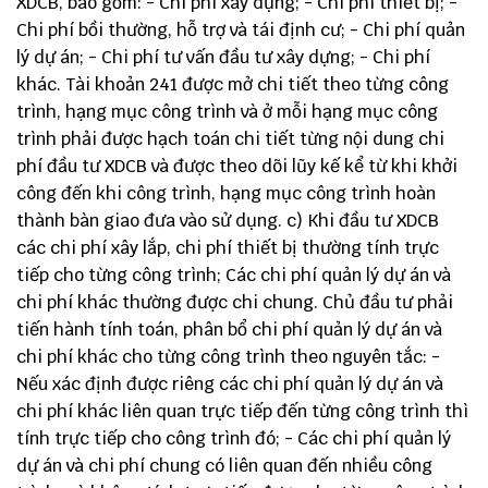
XDCB, bao gồm: - Chi phí xây dựng; - Chi phí thiết bị; -
Chi phí bồi thường, hỗ trợ và tái định cư; - Chi phí quản
lý dự án; - Chi phí tư vấn đầu tư xây dựng; - Chi phí
khác. Tài khoản 241 được mở chi tiết theo từng công
trình, hạng mục công trình và ở mỗi hạng mục công
trình phải được hạch toán chi tiết từng nội dung chi
phí đầu tư XDCB và được theo dõi lũy kế kể từ khi khởi
công đến khi công trình, hạng mục công trình hoàn
thành bàn giao đưa vào sử dụng. c) Khi đầu tư XDCB
các chi phí xây lắp, chi phí thiết bị thường tính trực
tiếp cho từng công trình; Các chi phí quản lý dự án và
chi phí khác thường được chi chung. Chủ đầu tư phải
tiến hành tính toán, phân bổ chi phí quản lý dự án và
chi phí khác cho từng công trình theo nguyên tắc: -
Nếu xác định được riêng các chi phí quản lý dự án và
chi phí khác liên quan trực tiếp đến từng công trình thì
tính trực tiếp cho công trình đó; - Các chi phí quản lý
dự án và chi phí chung có liên quan đến nhiều công