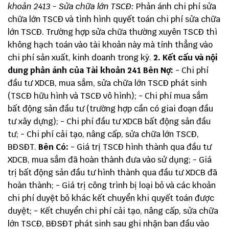
khoản 2413 - Sửa chữa lớn TSCĐ:
Phản ánh chi phí sửa
chữa lớn TSCĐ và tình hình quyết toán chi phí sửa chữa
lớn TSCĐ. Trường hợp sửa chữa thường xuyên TSCĐ thì
không hạch toán vào tài khoản này mà tính thẳng vào
chi phí sản xuất, kinh doanh trong kỳ.
2. Kết cấu và nội
dung phản ánh của Tài khoản 241
Bên Nợ:
- Chi phí
đầu tư XDCB, mua sắm, sửa chữa lớn TSCĐ phát sinh
(TSCĐ hữu hình và TSCĐ vô hình); - Chi phí mua sắm
bất động sản đầu tư (trường hợp cần có giai đoạn đầu
tư xây dựng); - Chi phí đầu tư XDCB bất động sản đầu
tư; - Chi phí cải tạo, nâng cấp, sửa chữa lớn TSCĐ,
BĐSĐT.
Bên Có:
- Giá trị TSCĐ hình thành qua đầu tư
XDCB, mua sắm đã hoàn thành đưa vào sử dụng; - Giá
trị bất động sản đầu tư hình thành qua đầu tư XDCB đã
hoàn thành; - Giá trị công trình bị loại bỏ và các khoản
chi phí duyệt bỏ khác kết chuyển khi quyết toán được
duyệt; - Kết chuyển chi phí cải tạo, nâng cấp, sửa chữa
lớn TSCĐ, BĐSĐT phát sinh sau ghi nhận ban đầu vào