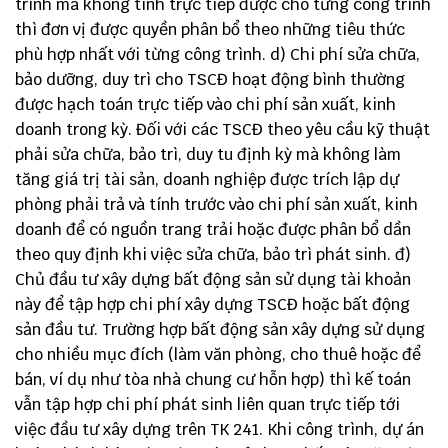
trình mà không tính trực tiếp được cho từng công trình
thì đơn vị được quyền phân bổ theo những tiêu thức
phù hợp nhất với từng công trình. d) Chi phí sửa chữa,
bảo dưỡng, duy trì cho TSCĐ hoạt động bình thường
được hạch toán trực tiếp vào chi phí sản xuất, kinh
doanh trong kỳ. Đối với các TSCĐ theo yêu cầu kỹ thuật
phải sửa chữa, bảo trì, duy tu định kỳ mà không làm
tăng giá trị tài sản, doanh nghiệp được trích lập dự
phòng phải trả và tính trước vào chi phí sản xuất, kinh
doanh để có nguồn trang trải hoặc được phân bổ dần
theo quy định khi việc sửa chữa, bảo trì phát sinh. đ)
Chủ đầu tư xây dựng bất động sản sử dụng tài khoản
này để tập hợp chi phí xây dựng TSCĐ hoặc bất động
sản đầu tư. Trường hợp bất động sản xây dựng sử dụng
cho nhiều mục đích (làm văn phòng, cho thuê hoặc để
bán, ví dụ như tòa nhà chung cư hỗn hợp) thì kế toán
vẫn tập hợp chi phí phát sinh liên quan trực tiếp tới
việc đầu tư xây dựng trên TK 241. Khi công trình, dự án