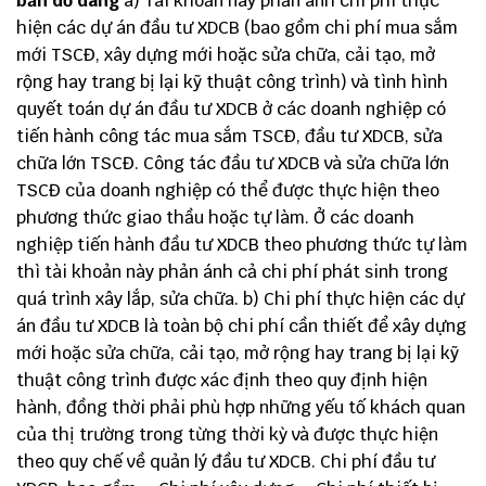
bản dở dang
a) Tài khoản này phản ánh chi phí thực
hiện các dự án đầu tư XDCB (bao gồm chi phí mua sắm
mới TSCĐ, xây dựng mới hoặc sửa chữa, cải tạo, mở
rộng hay trang bị lại kỹ thuật công trình) và tình hình
quyết toán dự án đầu tư XDCB ở các doanh nghiệp có
tiến hành công tác mua sắm TSCĐ, đầu tư XDCB, sửa
chữa lớn TSCĐ. Công tác đầu tư XDCB và sửa chữa lớn
TSCĐ của doanh nghiệp có thể được thực hiện theo
phương thức giao thầu hoặc tự làm. Ở các doanh
nghiệp tiến hành đầu tư XDCB theo phương thức tự làm
thì tài khoản này phản ánh cả chi phí phát sinh trong
quá trình xây lắp, sửa chữa. b) Chi phí thực hiện các dự
án đầu tư XDCB là toàn bộ chi phí cần thiết để xây dựng
mới hoặc sửa chữa, cải tạo, mở rộng hay trang bị lại kỹ
thuật công trình được xác định theo quy định hiện
hành, đồng thời phải phù hợp những yếu tố khách quan
của thị trường trong từng thời kỳ và được thực hiện
theo quy chế về quản lý đầu tư XDCB. Chi phí đầu tư