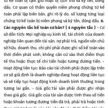
từ kế toán bị tạm giữ hoặc bị tịch thu và ký tên, đóng
dấu. Cơ quan có thẩm quyền niêm phong chứng từ kế
toán phải lập biên bản, ghi rõ lý do, số lượng từng loại
chứng từ kế toán bị niêm phong và ký tên, đóng dấu.
6.
Các nguyên tắc kế toán cơ bản? ( 4 nguyên tắc )
- Cơ
sở dồn tích: Mọi nghiệp vụ kinh tế, tài chính của doanh
nghiệp liên quan đến tài sản, nợ phải trả, nguồn vốn chủ
sở hữu, doanh thu, chi phí phải được ghi sổ kế toán vào
thời điểm phát sinh, không căn cứ vào thời điểm thực
tế thu hoặc thực tế chi tiền hoặc tương đương tiền. -
Hoạt động liên tục: Báo cáo tài chính phải được lập trên
cơ sở giả định là doanh nghiệp đang hoạt động liên tục
và sẽ tiếp tục hoạt động kinh doanh bình thường trong
tương lai gần. - Giá gốc:Tài sản phải được ghi nhận
theo giá gốc. Giá gốc của tài sản được tính theo số tiền
hoặc khoản tương đương tiền đã trả, phải trả hoặc tính