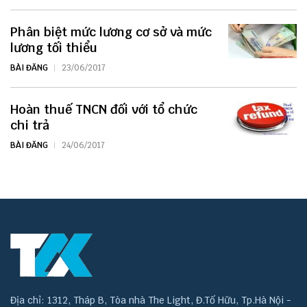
Phân biệt mức lương cơ sở và mức
lương tối thiểu
BÀI ĐĂNG
23/06/2017
Hoàn thuế TNCN đối với tổ chức
chi trả
BÀI ĐĂNG
24/06/2017
Địa chỉ: 1312, Tháp B, Tòa nhà The Light, Đ.Tố Hữu, Tp.Hà Nội -